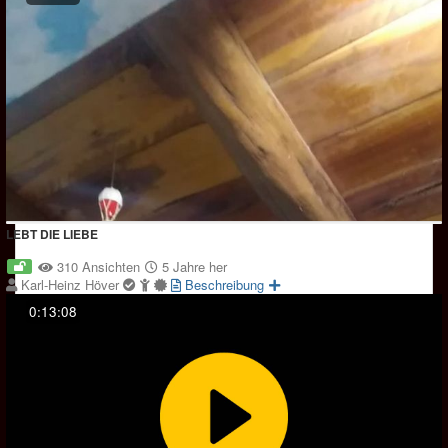
LEBT DIE LIEBE
310 Ansichten
5 Jahre her
Karl-Heinz Höver
Beschreibung
0:13:08