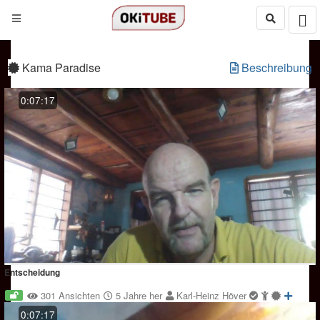
Kama Paradise
Beschreibung
0:07:17
Entscheidung
301 Ansichten
5 Jahre her
Karl-Heinz Höver
0:07:17