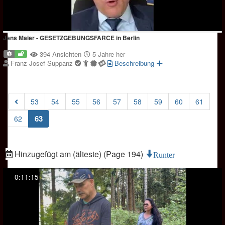
Jens Maier - GESETZGEBUNGSFARCE in Berlin
394 Ansichten
5 Jahre her
Franz Josef Suppanz
Beschreibung
53
54
55
56
57
58
59
60
61
(current)
63
62
Hinzugefügt am (älteste) (Page 194)
Runter
0:11:15