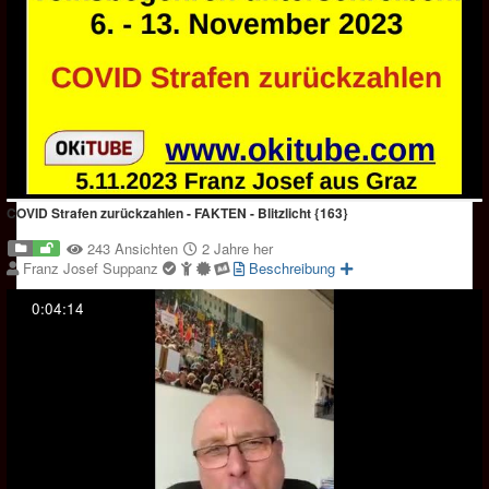
COVID Strafen zurückzahlen - FAKTEN - Blitzlicht {163}
243 Ansichten
2 Jahre her
Franz Josef Suppanz
Beschreibung
0:04:14