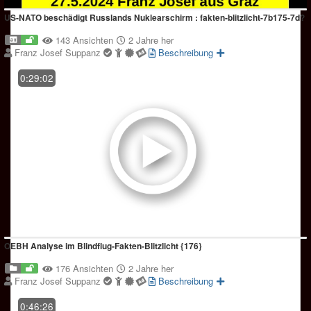
US-NATO beschädigt Russlands Nuklearschirm : fakten-blitzlicht-7b175-7d?
143 Ansichten
2 Jahre her
Franz Josef Suppanz
Beschreibung
0:29:02
OEBH Analyse im Blindflug-Fakten-Blitzlicht {176}
176 Ansichten
2 Jahre her
Franz Josef Suppanz
Beschreibung
0:46:26