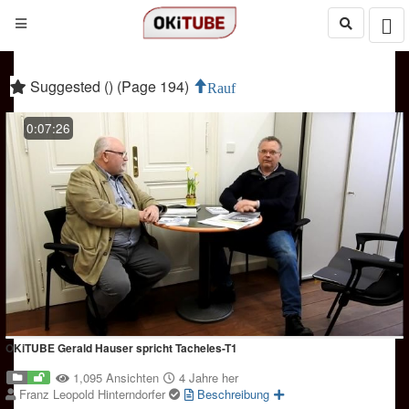
Suggested () (Page 194)
Rauf
0:07:26
OKiTUBE Gerald Hauser spricht Tacheles-T1
1,095 Ansichten
4 Jahre her
Franz Leopold Hinterndorfer
Beschreibung