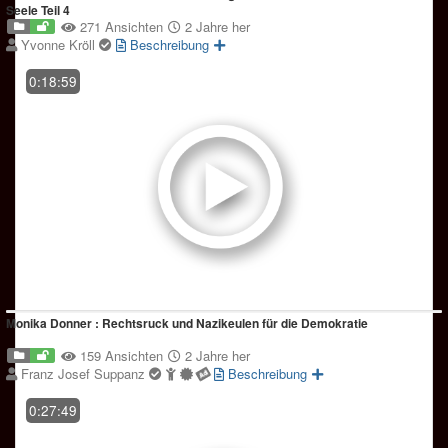
Seele Teil 4
271 Ansichten
2 Jahre her
Yvonne Kröll
Beschreibung
0:18:59
Monika Donner : Rechtsruck und Nazikeulen für die Demokratie
159 Ansichten
2 Jahre her
Franz Josef Suppanz
Beschreibung
0:27:49