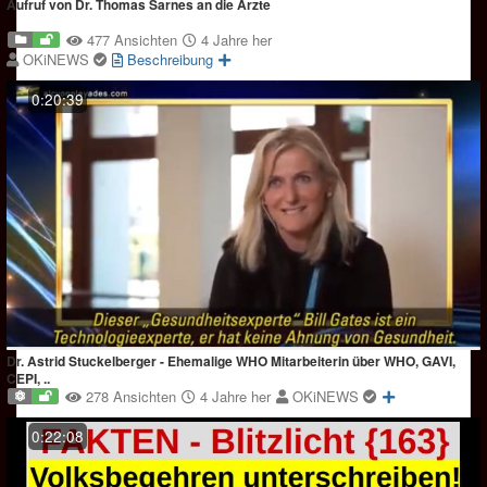
Aufruf von Dr. Thomas Sarnes an die Ärzte
477 Ansichten
4 Jahre her
OKiNEWS
Beschreibung
0:20:39
Dr. Astrid Stuckelberger - Ehemalige WHO Mitarbeiterin über WHO, GAVI,
CEPI, ..
278 Ansichten
4 Jahre her
OKiNEWS
0:22:08