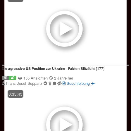
Die agressive US Position zur Ukraine - Fakten Blitzlicht {177}
155 Ansichten
2 Jahre her
Franz Josef Suppanz
Beschreibung
0:33:45