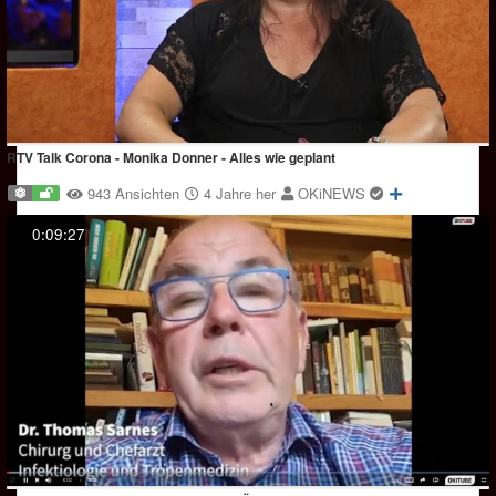
RTV Talk Corona - Monika Donner - Alles wie geplant
943 Ansichten
4 Jahre her
OKiNEWS
0:09:27