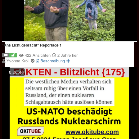
"Ans Licht gebracht" Reportage 1
422 Ansichten
2 Jahre her
Yvonne Kröll
Beschreibung
0:26:46