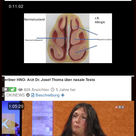
0:11:02
Berliner HNO- Arzt Dr. Josef Thoma über nasale Tests
826 Ansichten
5 Jahre her
OKiNEWS
Beschreibung
1:05:20