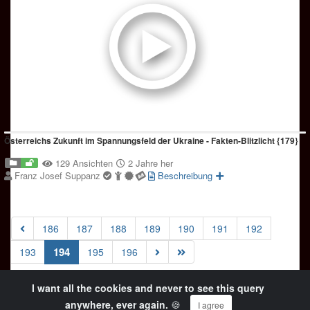
Österreichs Zukunft im Spannungsfeld der Ukraine - Fakten-Blitzlicht {179}
129 Ansichten
2 Jahre her
Franz Josef Suppanz
Beschreibung
186
187
188
189
190
191
192
(current)
194
193
195
196
I want all the cookies and never to see this query
© Copyright 2024 OKiTUBE - All Rights Reserved
anywhere, ever again.
🍪
I agree