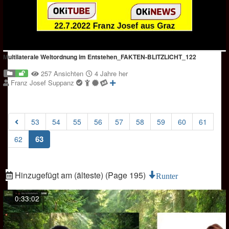
Multilaterale Weltordnung im Entstehen_FAKTEN-BLITZLICHT_122
257 Ansichten
4 Jahre her
Franz Josef Suppanz
53
54
55
56
57
58
59
60
61
(current)
63
62
Hinzugefügt am (älteste) (Page 195)
Runter
0:33:02