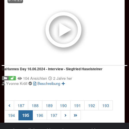
DaHannes Day 16.06.2024 - Interview - Siegfried Haselsteiner
104 Ansichten
2 Jahre her
Yvonne Kröll
Beschreibung
187
188
189
190
191
192
193
(current)
195
194
196
197