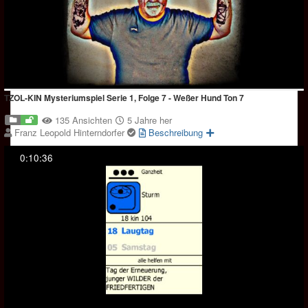
TZOL-KIN Mysteriumspiel Serie 1, Folge 7 - Weßer Hund Ton 7
135 Ansichten
5 Jahre her
Franz Leopold Hinterndorfer
Beschreibung
0:10:36