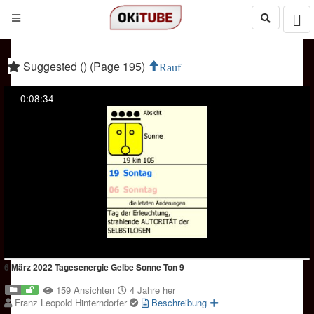
Suggested () (Page 195)
Rauf
0:08:34
6 März 2022 Tagesenergie Gelbe Sonne Ton 9
159 Ansichten
4 Jahre her
Franz Leopold Hinterndorfer
Beschreibung