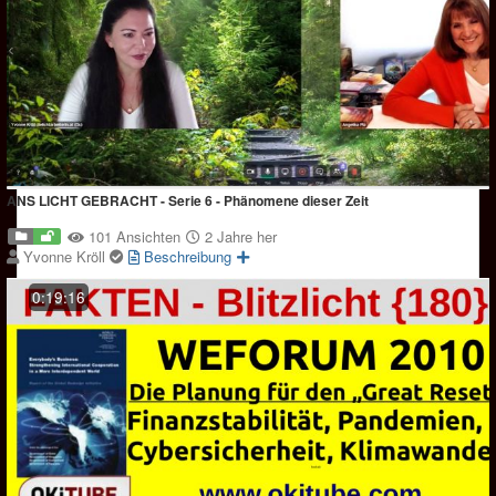
ANS LICHT GEBRACHT - Serie 6 - Phänomene dieser Zeit
101 Ansichten
2 Jahre her
Yvonne Kröll
Beschreibung
0:19:16