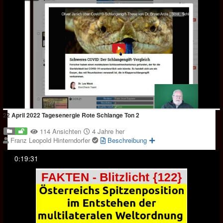
22 April 2022 Tagesenergie Rote Schlange Ton 2
114 Ansichten
4 Jahre her
Franz Leopold Hinterndorfer
Beschreibung
0:19:31