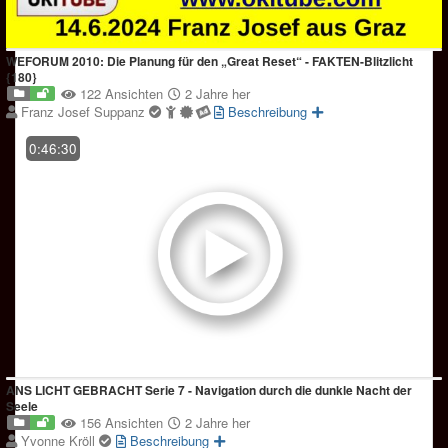
WEFORUM 2010: Die Planung für den „Great Reset“ - FAKTEN-Blitzlicht
{180}
122 Ansichten
2 Jahre her
Franz Josef Suppanz
Beschreibung
0:46:30
ANS LICHT GEBRACHT Serie 7 - Navigation durch die dunkle Nacht der
Seele
156 Ansichten
2 Jahre her
Yvonne Kröll
Beschreibung