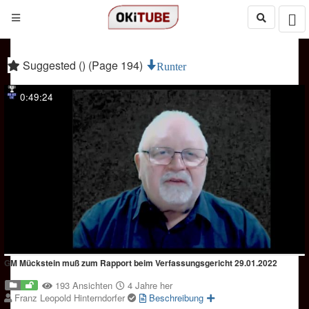
Suggested () (Page 194)
Runter
0:49:24
GM Mückstein muß zum Rapport beim Verfassungsgericht 29.01.2022
193 Ansichten
4 Jahre her
Franz Leopold Hinterndorfer
Beschreibung