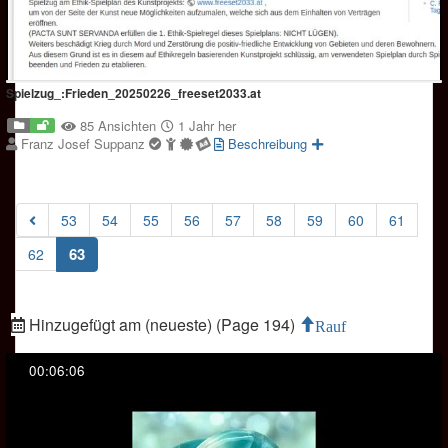
Spielzug_:Frieden_20250226_freeset2033.at
85 Ansichten
1 Jahr her
Franz Josef Suppanz
Beschreibung
53
54
55
56
57
58
59
60
61
(current)
63
62
Hinzugefügt am (neueste) (Page 194)
Rauf
00:06:06