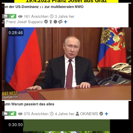
Von der US-Dominanz >> zur multilateralen NWO
161 Ansichten
3 Jahre her
Franz Josef Suppanz
0:28:46
Putin Warum passiert das alles
370 Ansichten
4 Jahre her
OKiNEWS
0:30:50