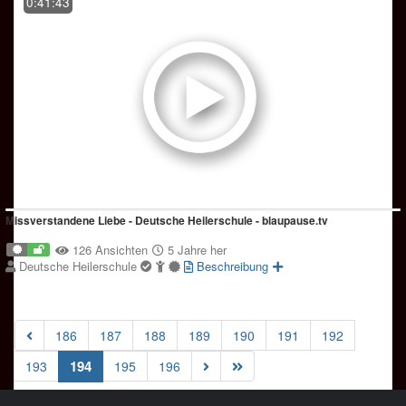
0:41:43
Missverstandene Liebe - Deutsche Heilerschule - blaupause.tv
126 Ansichten
5 Jahre her
Deutsche Heilerschule
Beschreibung
186
187
188
189
190
191
192
(current)
194
193
195
196