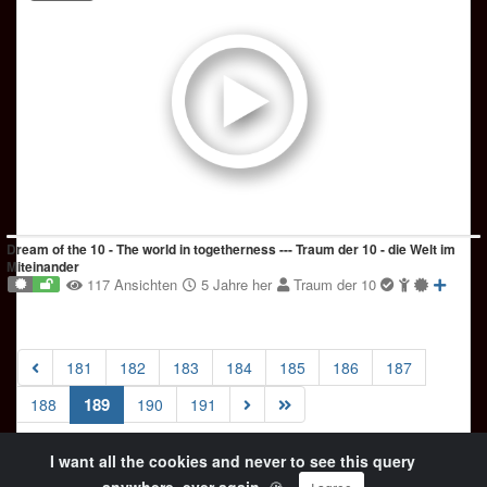
Dream of the 10 - The world in togetherness --- Traum der 10 - die Welt im
Miteinander
117 Ansichten
5 Jahre her
Traum der 10
181
182
183
184
185
186
187
(current)
189
188
190
191
I want all the cookies and never to see this query
© Copyright 2024 OKiTUBE - All Rights Reserved