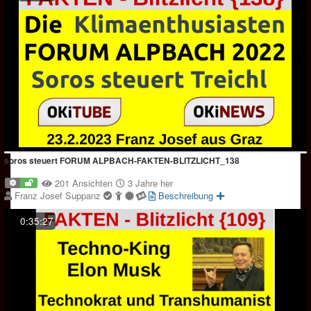
soros steuert FORUM ALPBACH-FAKTEN-BLITZLICHT_138
201 Ansichten
3 Jahre her
Franz Josef Suppanz
Beschreibung
0:35:27