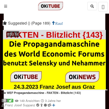
Suggested () (Page 189)
Rauf
0:32:16
Die WEF Propagandamaschine - FAKTEN - Blitzlicht {143}
149 Ansichten
3 Jahre her
Franz Josef Suppanz