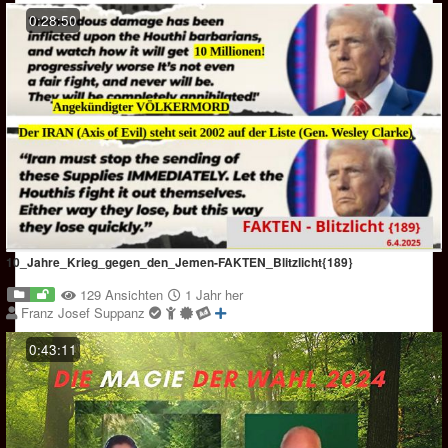
0:28:50
10_Jahre_Krieg_gegen_den_Jemen-FAKTEN_Blitzlicht{189}
129 Ansichten
1 Jahr her
Franz Josef Suppanz
0:43:11