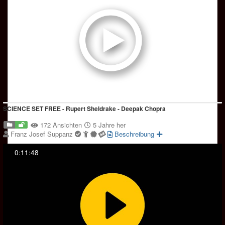
SCIENCE SET FREE - Rupert Sheldrake - Deepak Chopra
172 Ansichten
5 Jahre her
Franz Josef Suppanz
Beschreibung
0:11:48