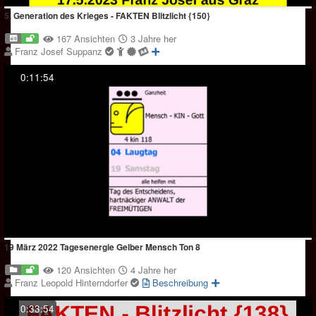
5. Generation des Krieges - FAKTEN Blitzlicht {150}
167 Ansichten
3 Jahre her
Franz Josef Suppanz
0:11:54
19 März 2022 Tagesenergie Gelber Mensch Ton 8
120 Ansichten
4 Jahre her
Franz Leopold Hinterndorfer
Beschreibung
0:33:54