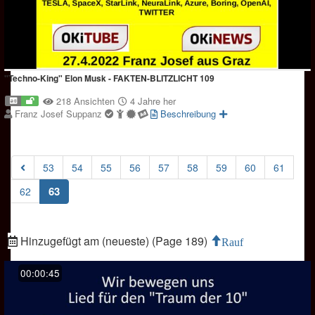
"Techno-King" Elon Musk - FAKTEN-BLITZLICHT 109
218 Ansichten
4 Jahre her
Franz Josef Suppanz
Beschreibung
53
54
55
56
57
58
59
60
61
(current)
63
62
Hinzugefügt am (neueste) (Page 189)
Rauf
00:00:45