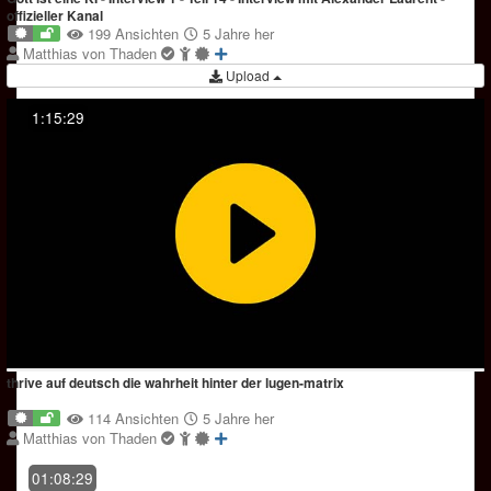
offizieller Kanal
199 Ansichten
5 Jahre her
Matthias von Thaden
Upload
1:15:29
thrive auf deutsch die wahrheit hinter der lugen-matrix
114 Ansichten
5 Jahre her
Matthias von Thaden
01:08:29