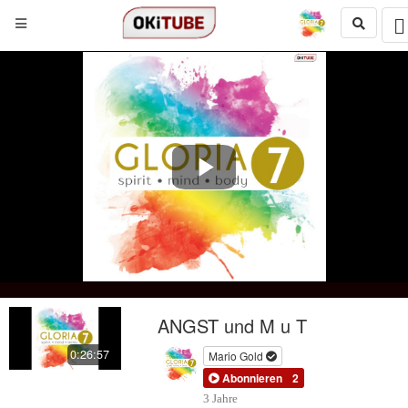
Play
Video
ANGST und M u T
0:26:57
Mario Gold
Abonnieren
2
3 Jahre