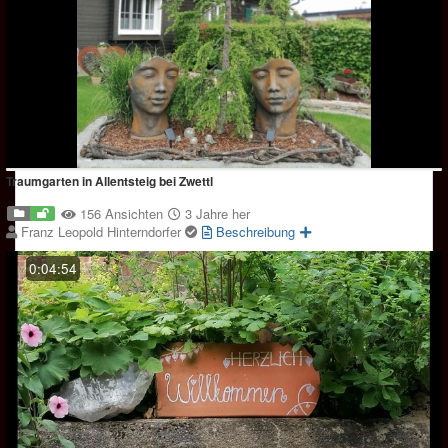
Traumgarten in Allentsteig bei Zwettl
156 Ansichten
3 Jahre her
Franz Leopold Hinterndorfer
Beschreibung
0:04:54