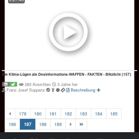
Die Klima-Lügen als Desinformations-WAFFEN - FAKTEN - Blitzlicht {157}
283 Ansichten
3 Jahre her
Franz Josef Suppanz
Beschreibung
179
180
181
182
183
184
185
(current)
187
186
188
189