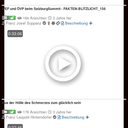
WEF und ÖVP beim SalzburgSummit - FAKTEN-BLITZLICHT_156
184 Ansichten
3 Jahre her
Franz Josef Suppanz
Beschreibung
0:33:06
Aus der Hölle des Schmerzes zum glücklich sein
176 Ansichten
3 Jahre her
Franz Leopold Hinterndorfer
Beschreibung
0:27:46