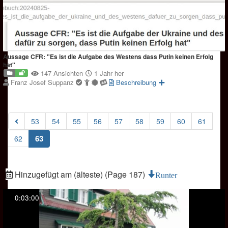
Aussage CFR: "Es ist die Aufgabe des Westens dass Putin keinen Erfolg
hat"
147 Ansichten
1 Jahr her
Franz Josef Suppanz
Beschreibung
53
54
55
56
57
58
59
60
61
(current)
63
62
Hinzugefügt am (älteste) (Page 187)
Runter
0:03:00