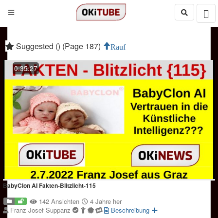
Suggested () (Page 187)
Rauf
0:35:27
BabyClon AI Fakten-Blitzlicht-115
142 Ansichten
4 Jahre her
Franz Josef Suppanz
Beschreibung