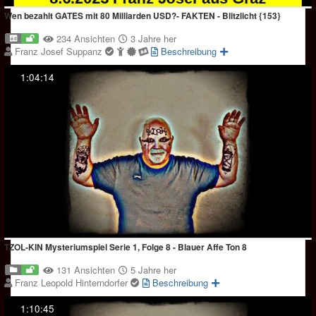
Wen bezahlt GATES mit 80 Milliarden USD?- FAKTEN - Blitzlicht {153}
234 Ansichten
3 Jahre her
Franz Josef Suppanz
Beschreibung
1:04:14
TZOL-KIN Mysteriumspiel Serie 1, Folge 8 - Blauer Affe Ton 8
131 Ansichten
5 Jahre her
Franz Leopold Hinterndorfer
Beschreibung
1:10:45