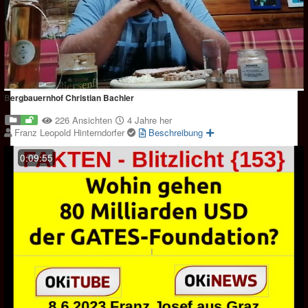
Bergbauernhof Christian Bachler
226 Ansichten
4 Jahre her
Franz Leopold Hinterndorfer
Beschreibung
0:09:55