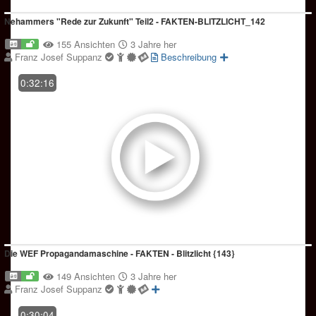
Nehammers "Rede zur Zukunft" Teil2 - FAKTEN-BLITZLICHT_142
155 Ansichten
3 Jahre her
Franz Josef Suppanz
Beschreibung
0:32:16
Die WEF Propagandamaschine - FAKTEN - Blitzlicht {143}
149 Ansichten
3 Jahre her
Franz Josef Suppanz
0:30:04