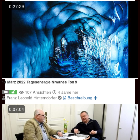
0:27:29
14 März 2022 Tagesenergie Niwanes Ton 9
107 Ansichten
4 Jahre her
Franz Leopold Hinterndorfer
Beschreibung
0:07:04