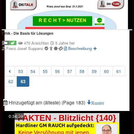
Ethik - Die Basis für Lösungen
470 Ansichten
5 Jahre her
Franz Josef Suppanz
Beschreibung
53
54
55
56
57
58
59
60
61
(current)
63
62
Hinzugefügt am (älteste) (Page 183)
Runter
0:34:29