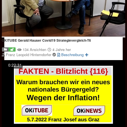
OKiTUBE Gerald Hauser Covid19 Strategievergleich-T6
134 Ansichten
4 Jahre her
Franz Leopold Hinterndorfer
Beschreibung
0:22:31