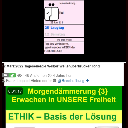
12 März 2022 Tagesenergie Weißer Weltenüberbrücker Ton 2
148 Ansichten
4 Jahre her
Franz Leopold Hinterndorfer
Beschreibung
0:31:17