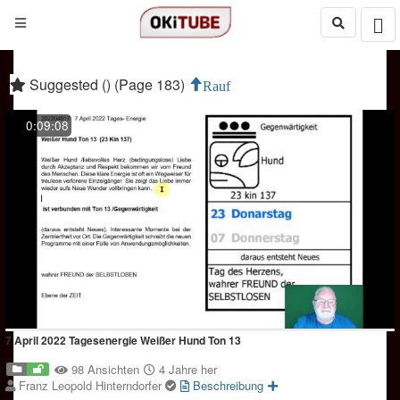
Suggested () (Page 183)
Rauf
0:09:08
7 April 2022 Tagesenergie Weißer Hund Ton 13
98 Ansichten
4 Jahre her
Franz Leopold Hinterndorfer
Beschreibung