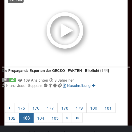
Die Propaganda Experten der GECKO - FAKTEN - Blitzlicht {144}
169 Ansichten
3 Jahre her
Franz Josef Suppanz
Beschreibung
175
176
177
178
179
180
181
(current)
183
182
184
185