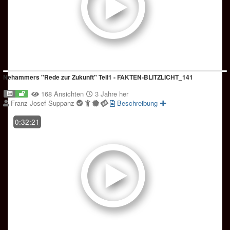
Nehammers "Rede zur Zukunft" Teil1 - FAKTEN-BLITZLICHT_141
168 Ansichten
3 Jahre her
Franz Josef Suppanz
Beschreibung
0:32:21