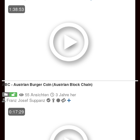
1:38:53
ABC - Austrian Burger Coin (Austrian Block Chain)
55 Ansichten
3 Jahre her
Franz Josef Suppanz
0:17:29