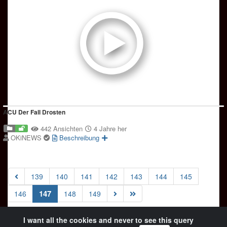
ACU Der Fall Drosten
442 Ansichten
4 Jahre her
OKiNEWS
Beschreibung
139
140
141
142
143
144
145
(current)
147
146
148
149
I want all the cookies and never to see this query