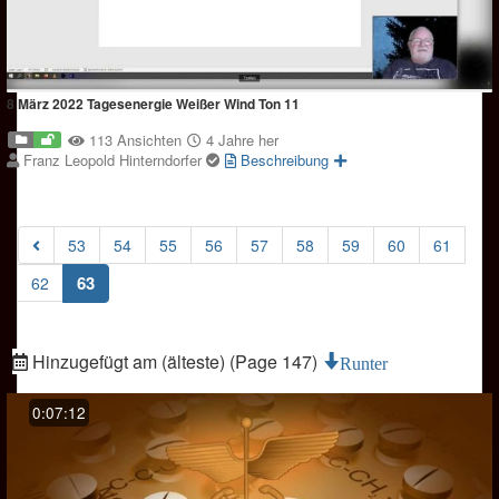
8 März 2022 Tagesenergie Weißer Wind Ton 11
113 Ansichten
4 Jahre her
Franz Leopold Hinterndorfer
Beschreibung
53
54
55
56
57
58
59
60
61
(current)
63
62
Hinzugefügt am (älteste) (Page 147)
Runter
0:07:12