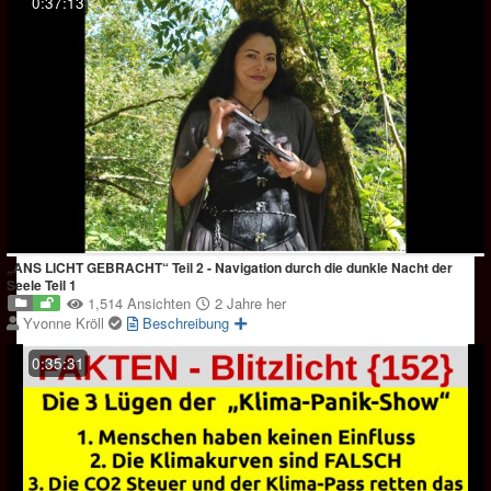
0:37:13
„ANS LICHT GEBRACHT“ Teil 2 - Navigation durch die dunkle Nacht der
Seele Teil 1
1,514 Ansichten
2 Jahre her
Yvonne Kröll
Beschreibung
0:35:31