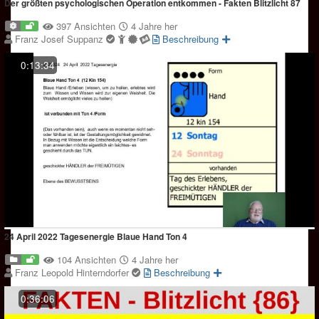
Der größten psychologischen Operation entkommen - Fakten Blitzlicht 87
397 Ansichten
4 Jahre her
Franz Josef Suppanz
Beschreibung
0:13:34
24 April 2022 Tagesenergie Blaue Hand Ton 4
104 Ansichten
4 Jahre her
Franz Leopold Hinterndorfer
Beschreibung
0:36:06