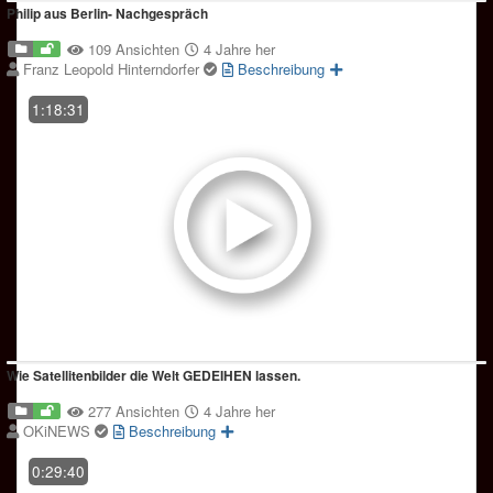
Philip aus Berlin- Nachgespräch
109 Ansichten
4 Jahre her
Franz Leopold Hinterndorfer
Beschreibung
1:18:31
Wie Satellitenbilder die Welt GEDEIHEN lassen.
277 Ansichten
4 Jahre her
OKiNEWS
Beschreibung
0:29:40