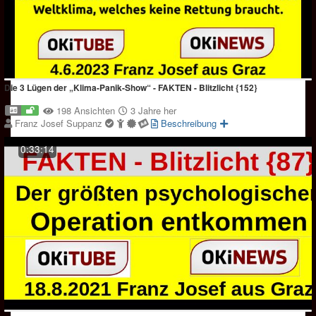
Die 3 Lügen der „Klima-Panik-Show“ - FAKTEN - Blitzlicht {152}
198 Ansichten
3 Jahre her
Franz Josef Suppanz
Beschreibung
0:33:14