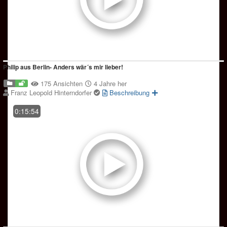
Philip aus Berlin- Anders wär´s mir lieber!
175 Ansichten
4 Jahre her
Franz Leopold Hinterndorfer
Beschreibung
0:15:54