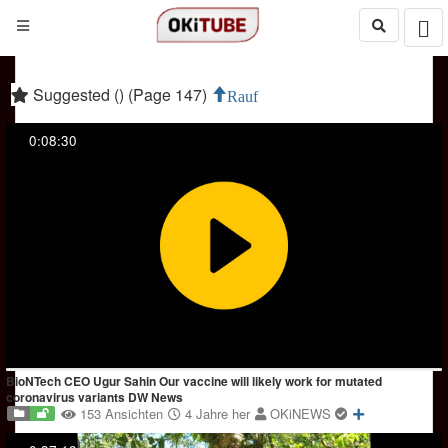
Suggested () (Page 147)
Rauf
0:08:30
BioNTech CEO Ugur Sahin Our vaccine will likely work for mutated
coronavirus variants DW News
153 Ansichten
4 Jahre her
OKiNEWS