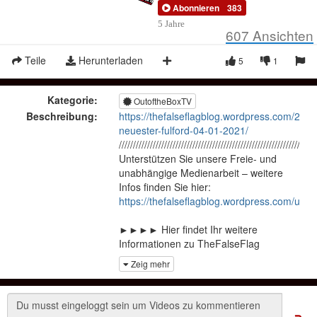
Abonnieren
383
5 Jahre
607
Ansichten
Teile
Herunterladen
5
1
Kategorie:
OutoftheBoxTV
Beschreibung:
https://thefalseflagblog.wordpress.com/2021/
neuester-fulford-04-01-2021/
//////////////////////////////////////////////////////////////////////
Unterstützen Sie unsere Freie- und
unabhängige Medienarbeit – weitere
Infos finden Sie hier:
https://thefalseflagblog.wordpress.com/unte
►►►► Hier findet Ihr weitere
Informationen zu TheFalseFlag
Recherchenetzwerk Satanismus und
Zeig mehr
Rituelle Gewalt
https://recherchenetzwerksatanismus.wordp
►► Bitte holt Euch ein Abo bei Okitube