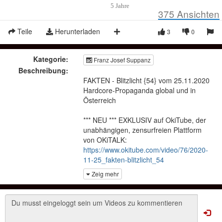
5 Jahre
375
Ansichten
Teile
Herunterladen
3
0
Kategorie:
Franz Josef Suppanz
Beschreibung:
FAKTEN - Blitzlicht {54} vom 25.11.2020
Hardcore-Propaganda global und in
Österreich
*** NEU *** EXKLUSIV auf OkiTube, der
unabhängigen, zensurfreien Plattform
von OKiTALK:
https://www.okitube.com/video/76/2020-
11-25_fakten-blitzlicht_54
Zeig mehr
1 STOP5G Petition auf EU Ebene -
BITTE UNTERSCHREIEBN
https://www.europarl.europa.eu/petiti
2 Soros,Gates,FB,Google, 1100
KONZERNE .... sind bei WEFORUM