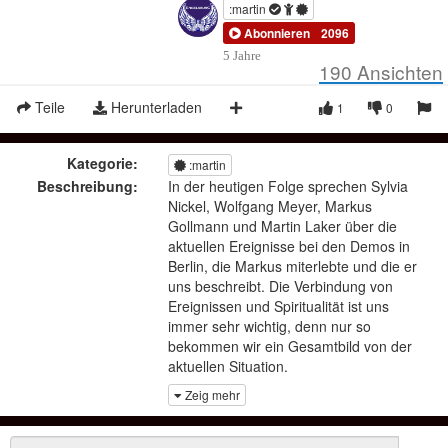
:martin
Abonnieren
2096
5 Jahre
190
Ansichten
Teile
Herunterladen
1
0
Kategorie:
:martin
Beschreibung:
In der heutigen Folge sprechen Sylvia
Nickel, Wolfgang Meyer, Markus
Gollmann und Martin Laker über die
aktuellen Ereignisse bei den Demos in
Berlin, die Markus miterlebte und die er
uns beschreibt. Die Verbindung von
Ereignissen und Spiritualität ist uns
immer sehr wichtig, denn nur so
bekommen wir ein Gesamtbild von der
aktuellen Situation.
Zeig mehr
Angesprochene Videos...
Markus Gollmann in Berlin
https://www.youtube.com/watch?