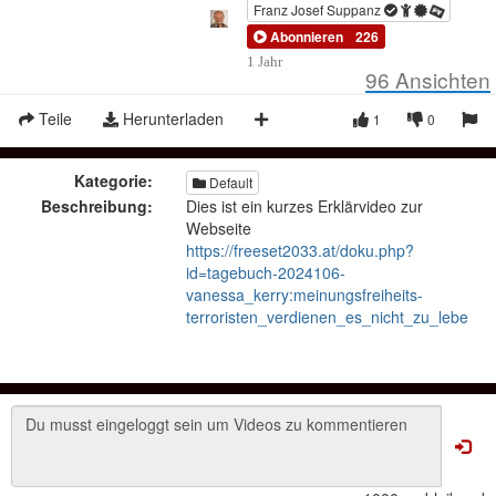
Franz Josef Suppanz
Abonnieren
226
1 Jahr
96
Ansichten
Teile
Herunterladen
1
0
Kategorie:
Default
Beschreibung:
Dies ist ein kurzes Erklärvideo zur
Webseite
https://freeset2033.at/doku.php?
id=tagebuch-2024106-
vanessa_kerry:meinungsfreiheits-
terroristen_verdienen_es_nicht_zu_leben