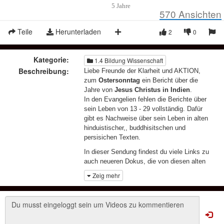
5 Jahre
570
Ansichten
Teile
Herunterladen
2
0
Kategorie:
1.4 Bildung Wissenschaft
Beschreibung:
Liebe Freunde der Klarheit und AKTION,
zum
Ostersonntag
ein Bericht über die
Jahre von
Jesus Christus in Indien
.
In den Evangelien fehlen die Berichte über
sein Leben von 13 - 29 vollständig. Dafür
gibt es Nachweise über sein Leben in alten
hinduistischer,, buddhisitschen und
persisichen Texten.
In dieser Sendung findest du viele Links zu
auch neueren Dokus, die von diesen alten
Aufzeichnungen berichten.
Zeig mehr
"Christi Philosophie war eine geglückte
Verbindung von hinduistischem Vertrauen
und buddhistischer Ethik, denen er in
Nalanda, in Varanasi und in Nepal