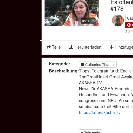
Es offe
#178
Cat
0:31:25
5 Ja
Teile
Herunterladen
Hinzufüg
Kategorie:
Catherine Thurner
Beschreibung:
Tipps: Telegramfund: Endlic
TheGreatReset Great Awakeni
AKASHA.TV
News für AKASHA-Freunde, 
Gesundheit und Erwachen. W
congress.com! NEU: Ab sofo
seminar.com frei! Bitte dort
https://t.me/akasha_tv
Peggi Zip&Zap: Interview mit
Zeig mehr