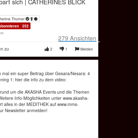
nbart sich | CATHERINES BLICK
herine Thurner
Abonnieren
252
hre
279
Ansichten
en zu
2
1
Melden
h mal ein super Beitrag über Gesara/Nesara: 4
ng 1: hier die info zu dem video:
rund um die AKASHA Events und die Themen
eitere Info-Möglichkeiten unter www.akasha-
rt alles in der MEDITHEK auf www.mms-
 zur Newsletter anmelden!
 Philipp - über die Psychologie des