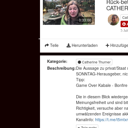
Rück-bet
CATHER
Cat
0:33:00
5 Ja
Teile
Herunterladen
Hinzufüg
Kategorie:
Catherine Thurner
Beschreibung:
Die Aussage zu privat/Staa
SONNTAG-Herausgeber, nicht
Tipp:
Game Over Kabale - Bonfire
Die in diesem Blick wiederg
Meinungsfreiheit und sind bit
Richtigkeit, versuche aber 
umwälzenden Ereignisse akku
Kanalinfo:
https://t.me/t5mtx
Alle Sendungen mit Catherin
Zeig mehr