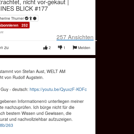
rachtet, nicht vor-gekaut |
INES BLICK #177
herine Thurner
Abonnieren
252
hre
257
Ansichten
en zu
2
1
Melden
t stammt von Stefan Aust, WELT AM
 von Rudolf Augstein.
 Guy - deutsch:
https://youtu.be/QyuxzF-KOFc
egebenen Informationen© unterliegen meiner
te nachzuprüfen. Ich bürge nicht für die
nach bestem Wissen und Gewissen, die
rat und nachvollziehbar aufzuzeigen.
r8b/263
e Thurner findest du in Telegram.