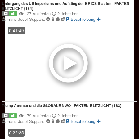
Untergang des US Imperiums und Aufstieg der BRICS Staaten - FAKTEN-
BLITZLICHT {184}
137 Ansichten
2 Jahre her
Franz Josef Suppanz
Beschreibung
0:41:49
Trump Attentat und die GLOBALE NWO - FAKTEN-BLITZLICHT {183}
179 Ansichten
2 Jahre her
Franz Josef Suppanz
Beschreibung
0:22:25