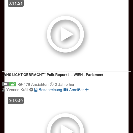
0:11:21
„ANS LICHT GEBRACHT“ Polit-Report 1 – WIEN - Parlament
176 Ansichten
2 Jahre her
Yvonne Kröll
Beschreibung
Anreißer
0:13:40