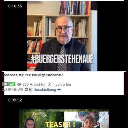
0:16:55
Johannes Maurek #Buergerstehenauf
259 Ansichten
4 Jahre her
OKiNEWS
Beschreibung
0:09:32