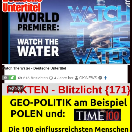
Watch The Water - Deutsche Untertitel
615 Ansichten
4 Jahre her
OKiNEWS
0:29:25