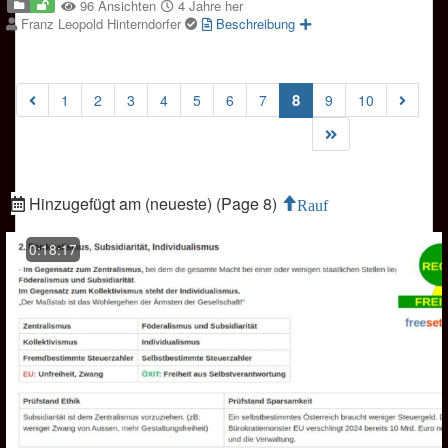
96 Ansichten
4 Jahre her
Franz Leopold Hinterndorfer
Beschreibung
(current)
8
1
2
3
4
5
6
7
9
10
Hinzugefügt am (neueste) (Page 8)
Rauf
0:18:17