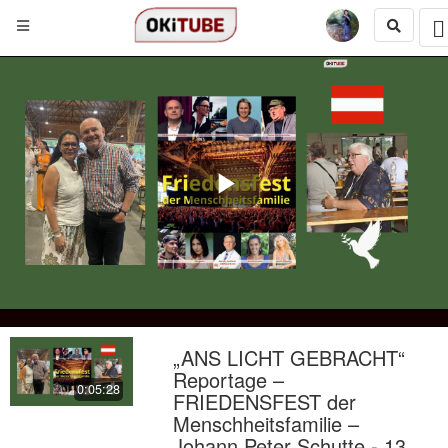
Play
Video
„ANS LICHT GEBRACHT“
Reportage –
0:05:28
FRIEDENSFEST der
Menschheitsfamilie –
Johann Peter Schutte - 13.