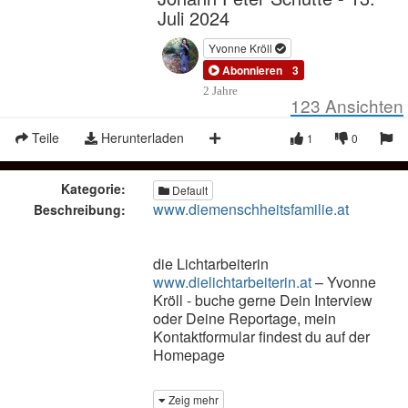
Juli 2024
Yvonne Kröll
Abonnieren
3
2 Jahre
123
Ansichten
Teile
Herunterladen
1
0
Kategorie:
Default
www.diemenschheitsfamilie.at
Beschreibung:
die Lichtarbeiterin
www.dielichtarbeiterin.at
– Yvonne
Kröll - buche gerne Dein Interview
oder Deine Reportage, mein
Kontaktformular findest du auf der
Homepage
Zeig mehr