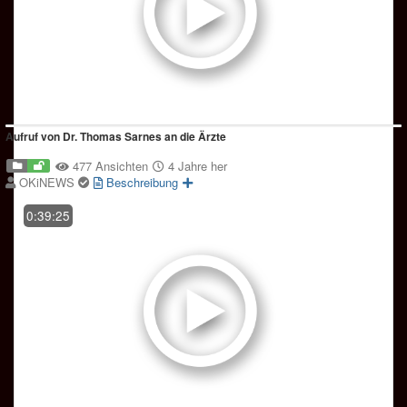
Aufruf von Dr. Thomas Sarnes an die Ärzte
477 Ansichten
4 Jahre her
OKiNEWS
Beschreibung
0:39:25