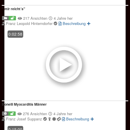
" mir reicht´s"
217 Ansichten
4 Jahre her
Franz Leopold Hinterndorfer
Beschreibung
0:02:58
Bonelli Myocarditis Männer
276 Ansichten
4 Jahre her
Franz Josef Suppanz
Beschreibung
0:15:00