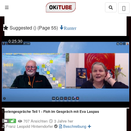
Suggested () (Page 55)
Runter
0:25:30
Seelengespräche Teil 1 - Floh im Gespräch mit Eva Laspas
707 Ansichten
3 Jahre her
Franz Leopold Hinterndorfer
Beschreibung