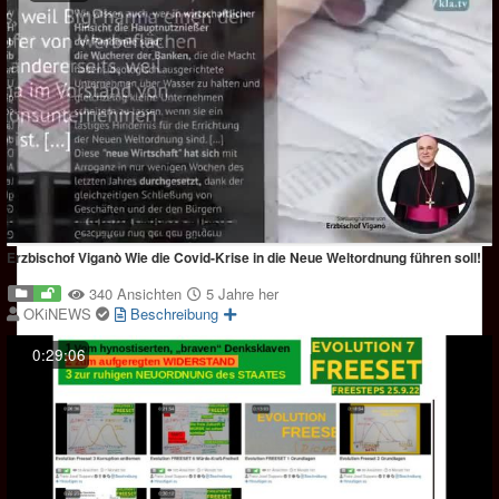
Erzbischof Viganò Wie die Covid-Krise in die Neue Weltordnung führen soll!
340 Ansichten
5 Jahre her
OKiNEWS
Beschreibung
0:29:06