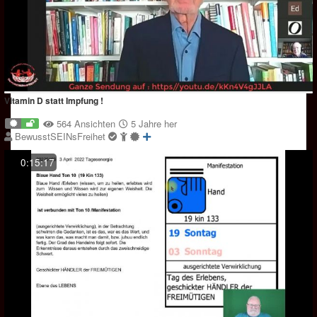
Vitamin D statt Impfung !
564 Ansichten
5 Jahre her
BewusstSEINsFreihet
0:15:17