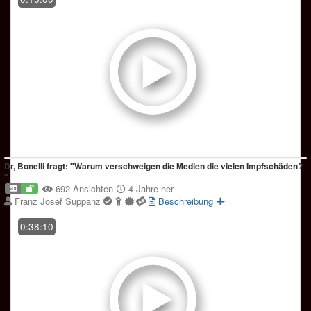
Dr, Bonelli fragt: "Warum verschweigen die Medien die vielen Impfschäden?
"
692 Ansichten
4 Jahre her
Franz Josef Suppanz
Beschreibung
0:38:10