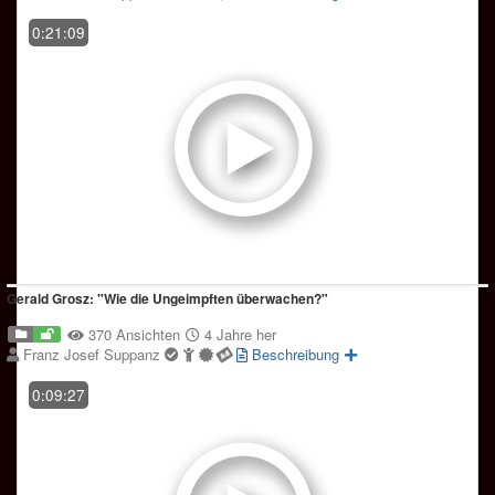
0:21:09
Gerald Grosz: "Wie die Ungeimpften überwachen?"
370 Ansichten
4 Jahre her
Franz Josef Suppanz
Beschreibung
0:09:27