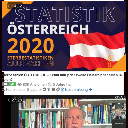
0:14:32
Sterbezahlen ÖSTERREICH - Kennt nun jeder zweite Österreicher einen C-
Toten?
808 Ansichten
5 Jahre her
Franz Josef Suppanz
Beschreibung
0:27:20