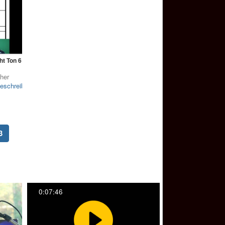
ht Ton 6
her
eschreibung
(current)
3
0:07:46