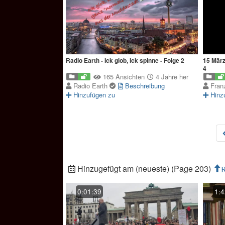
Radio Earth - Ick glob, ick spinne - Folge 2
15 März
4
165 Ansichten
4 Jahre her
Radio Earth
Beschreibung
Fran
Hinzufügen zu
Hinz
Hinzugefügt am (neueste) (Page 203)
R
0:01:39
1:4