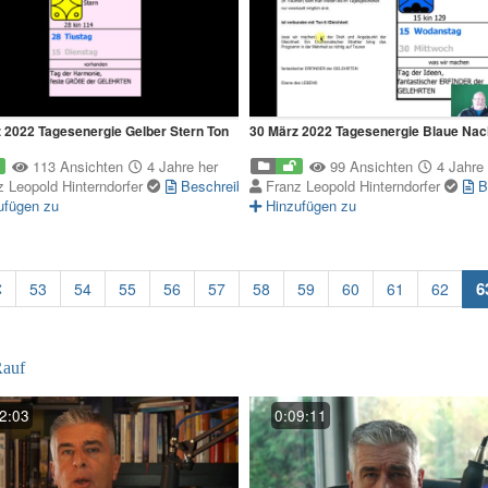
 2022 Tagesenergie Gelber Stern Ton
30 März 2022 Tagesenergie Blaue Nac
113 Ansichten
4 Jahre her
99 Ansichten
4 Jahre 
z Leopold Hinterndorfer
Beschreibung
Franz Leopold Hinterndorfer
B
ufügen zu
Hinzufügen zu
6
53
54
55
56
57
58
59
60
61
62
auf
2:03
0:09:11