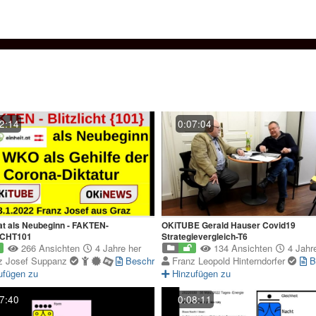
2:14
0:07:04
.at als Neubeginn - FAKTEN-
OKiTUBE Gerald Hauser Covid19
ICHT101
Strategievergleich-T6
266 Ansichten
4 Jahre her
134 Ansichten
4 Jahre
z Josef Suppanz
Beschreibung
Franz Leopold Hinterndorfer
B
ufügen zu
Hinzufügen zu
7:40
0:08:11