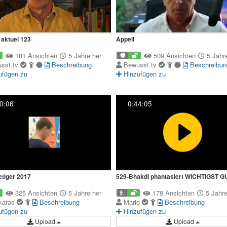
aktuel 123
Appell
181 Ansichten
5 Jahre her
509 Ansichten
5 Jahre
sst.tv
Beschreibung
Bewusst.tv
Beschreibun
ufügen zu
Hinzufügen zu
0:06
0:44:05
tiger 2017
529-Bhakdi phantasiert WICHTIGST G
325 Ansichten
5 Jahre her
178 Ansichten
5 Jahre
karas
Beschreibung
Mario
Beschreibung
ufügen zu
Hinzufügen zu
Upload
Upload