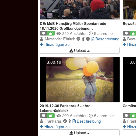
DE: MdB Hansjörg Müller Spontanrede
Bewußt 
18.11.2020 Großkundgebung
Infektionsschutzgesetz Berlin
249 Ansichten
5 Jahre her
Alexander Ehrlich
Beschreibung
Bewu
Hinzufügen zu
Hinz
Upload
3:00:19
0:0
2019-12-30 Fankaras 5 Jahre
Gemüse
Lebensrückblick
399 Ansichten
5 Jahre her
Frankaras
Beschreibung
Fran
Hinzufügen zu
Hinz
Upload