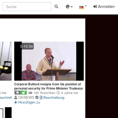
Anmelden
0:10:34
Corporal Bulford resigns from his position of
personal security for Prime Minister Trudeaux
 her
160 Ansichten
4 Jahre her
eschreibung
OKiNEWS
Beschreibung
Hinzufügen zu