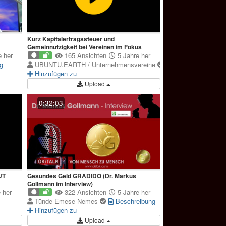
Kurz Kapitalertragssteuer und
Gemeinnutzigkeit bei Vereinen im Fokus
 her
165 Ansichten
5 Jahre her
g
UBUNTU.EARTH / Unternehmensvereine
Beschreibun
Hinzufügen zu
Upload
0:32:03
UT
Gesundes Geld GRADIDO (Dr. Markus
Gollmann im Interview)
 her
322 Ansichten
5 Jahre her
Tünde Emese Nemes
Beschreibung
Hinzufügen zu
Upload