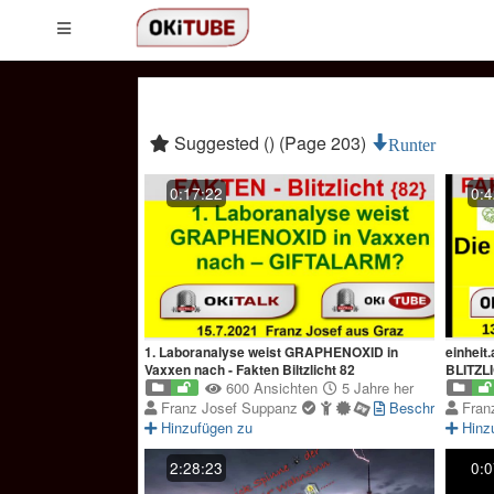
Suggested () (Page 203)
Runter
0:17:22
0:4
1. Laboranalyse weist GRAPHENOXID in
einheit
Vaxxen nach - Fakten Biltzlicht 82
BLITZL
600 Ansichten
5 Jahre her
Franz Josef Suppanz
Beschreibung
Fran
Hinzufügen zu
Hinz
2:28:23
0:0