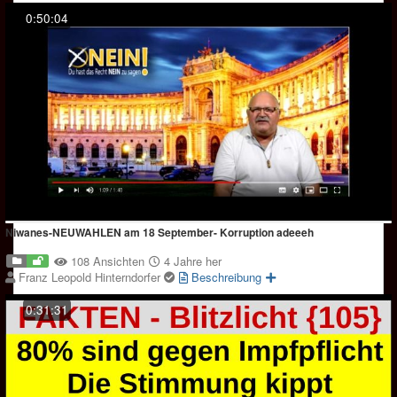
0:50:04
Niwanes-NEUWAHLEN am 18 September- Korruption adeeeh
108 Ansichten
4 Jahre her
Franz Leopold Hinterndorfer
Beschreibung
0:31:31