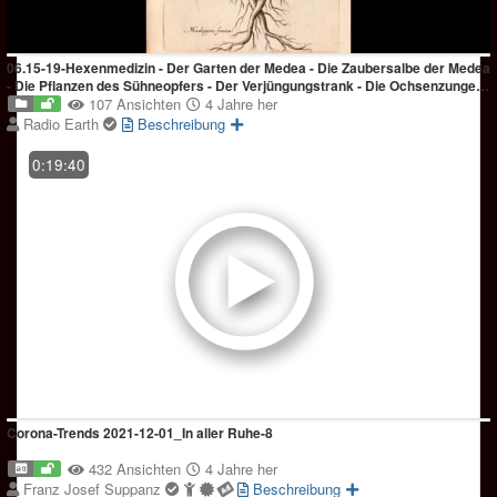
06.15-19-Hexenmedizin - Der Garten der Medea - Die Zaubersalbe der Medea
- Die Pflanzen des Sühneopfers - Der Verjüngungstrank - Die Ochsenzunge
als Heilmittel
107 Ansichten
4 Jahre her
Radio Earth
Beschreibung
0:19:40
Corona-Trends 2021-12-01_In aller Ruhe-8
432 Ansichten
4 Jahre her
Franz Josef Suppanz
Beschreibung