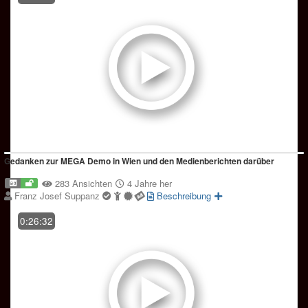
Gedanken zur MEGA Demo in Wien und den Medienberichten darüber
283 Ansichten
4 Jahre her
Franz Josef Suppanz
Beschreibung
0:26:32