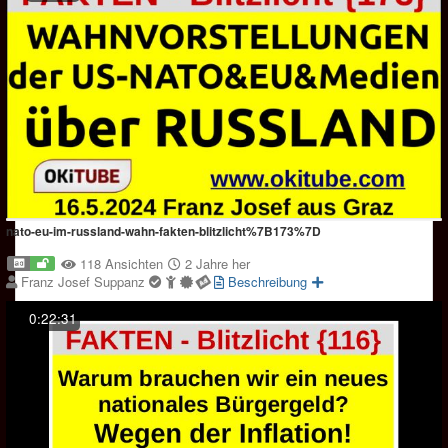
nato-eu-im-russland-wahn-fakten-blitzlicht%7B173%7D
118 Ansichten
2 Jahre her
Franz Josef Suppanz
Beschreibung
0:22:31