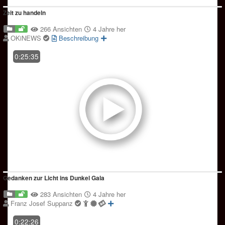
Zeit zu handeln
266 Ansichten
4 Jahre her
OKiNEWS
Beschreibung
0:25:35
Gedanken zur Licht ins Dunkel Gala
283 Ansichten
4 Jahre her
Franz Josef Suppanz
0:22:26