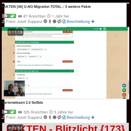
FAKTEN [48] U-NO Migration TOTAL – 5 weitere Pakte
87 Ansichten
1 Jahr her
Franz Josef Suppanz
Beschreibung
0:11:19
Gartenwissen 2.0 Selfbio
325 Ansichten
5 Jahre her
Franz Josef Suppanz
Beschreibung
0:29:58