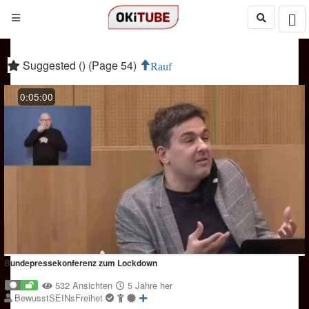
Suggested () (Page 54)
Rauf
0:05:00
Bundepressekonferenz zum Lockdown
532 Ansichten
5 Jahre her
BewusstSEINsFreihet