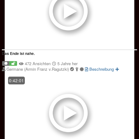
Das Ende ist nahe.
472 Ansichten
5 Jahre her
Germane (Armin Franz v.Ragutzki)
Beschreibung
0:42:01