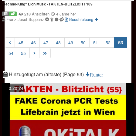
"Techno-King" Elon Musk - FAKTEN-BLITZLICHT 109
218 Ansichten
4 Jahre her
Franz Josef Suppanz
Beschreibung
(curre
53
45
46
47
48
49
50
51
52
54
55
Hinzugefügt am (älteste) (Page 53)
Runter
0:20:24