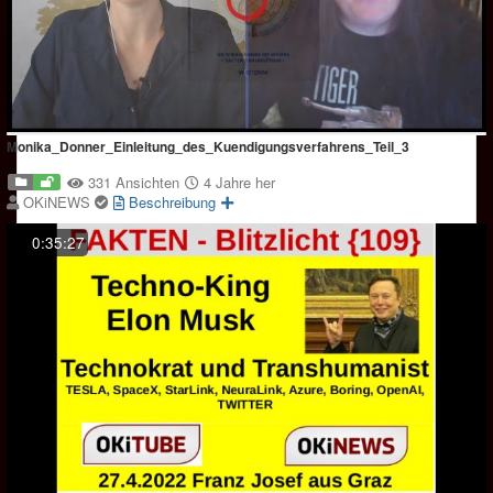
Monika_Donner_Einleitung_des_Kuendigungsverfahrens_Teil_3
331 Ansichten
4 Jahre her
OKiNEWS
Beschreibung
0:35:27