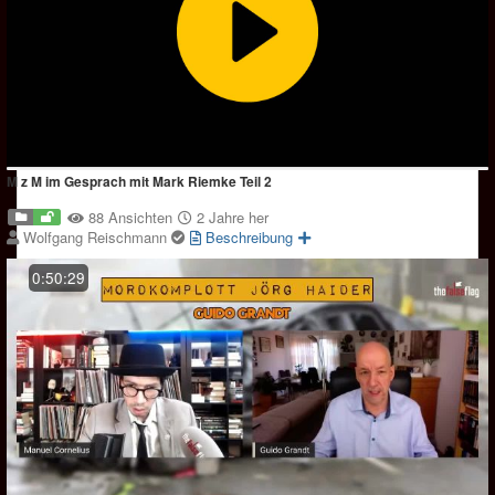
M z M im Gesprach mit Mark Riemke Teil 2
88 Ansichten
2 Jahre her
Wolfgang Reischmann
Beschreibung
0:50:29