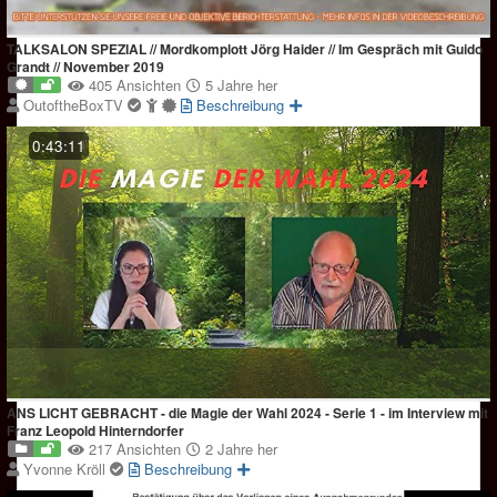
TALKSALON SPEZIAL // Mordkomplott Jörg Haider // Im Gespräch mit Guido
Grandt // November 2019
405 Ansichten
5 Jahre her
OutoftheBoxTV
Beschreibung
0:43:11
ANS LICHT GEBRACHT - die Magie der Wahl 2024 - Serie 1 - im Interview mit
Franz Leopold Hinterndorfer
217 Ansichten
2 Jahre her
Yvonne Kröll
Beschreibung