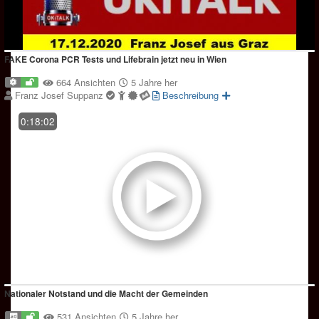
FAKE Corona PCR Tests und Lifebrain jetzt neu in Wien
664 Ansichten
5 Jahre her
Franz Josef Suppanz
Beschreibung
0:18:02
Nationaler Notstand und die Macht der Gemeinden
531 Ansichten
5 Jahre her