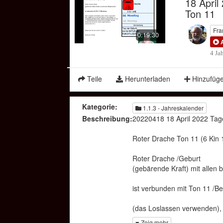
18 April
Ton 11
Fra
0:19:30
4 Ja
Teile
Herunterladen
Hinzufüg
Kategorie:
1.1.3 - Jahreskalender
Beschreibung:
20220418 18 April 2022 Tag
Roter Drache Ton 11 (6 Kin 
Roter Drache /Geburt
(gebärende Kraft) mit allen
ist verbunden mit Ton 11 /Be
(das Loslassen verwenden),
Zeit sich damit zu beschäft
Zeig mehr