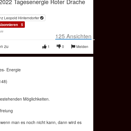
 2022 Tagesenergie Roter Drache
nz Leopold Hinterndorfer
Abonnieren
5
hre
125
Ansichten
en zu
1
0
Melden
es- Energie
148)
 bestehenden Möglichkeiten.
freiung
 wenn man es noch nicht kann, dann wird es
igen. In Verbindung mit dem Roten Drachen