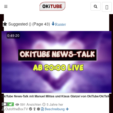
Suggested () (Page 43)
Runter
0:49:20
OkiTube News-Talk mit Manuel Mittas und Klaus Glatzel von OkiTube/OkiTalk
591 Ansichten
5 Jahre her
OutoftheBoxTV
Beschreibung