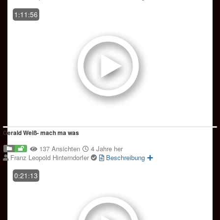
1:11:56
Gerald Weiß- mach ma was
137 Ansichten
4 Jahre her
Franz Leopold Hinterndorfer
Beschreibung
0:21:13