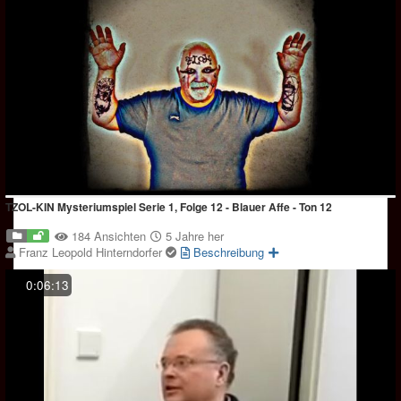
TZOL-KIN Mysteriumspiel Serie 1, Folge 12 - Blauer Affe - Ton 12
184 Ansichten
5 Jahre her
Franz Leopold Hinterndorfer
Beschreibung
0:06:13