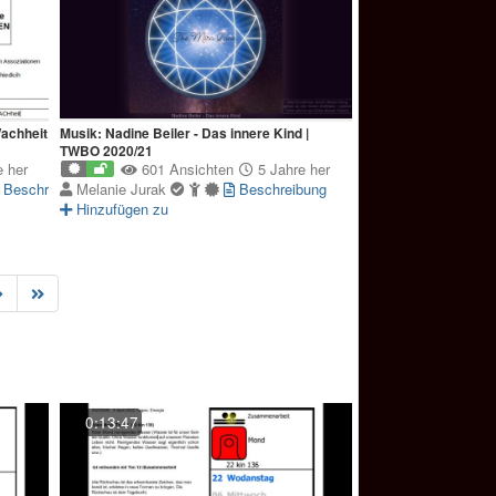
achheit
Musik: Nadine Beiler - Das innere Kind |
TWBO 2020/21
 her
601 Ansichten
5 Jahre her
Beschreibung
Melanie Jurak
Beschreibung
Hinzufügen zu
0:13:47