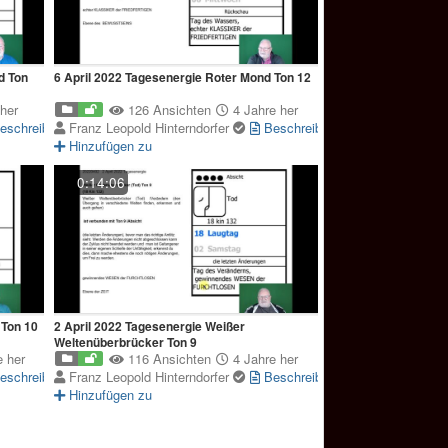
d Ton
6 April 2022 Tagesenergie Roter Mond Ton 12
her
126 Ansichten
4 Jahre her
eschreibung
Franz Leopold Hinterndorfer
Beschreibung
Hinzufügen zu
0:14:06
 Ton 10
2 April 2022 Tagesenergie Weißer
Weltenüberbrücker Ton 9
 her
116 Ansichten
4 Jahre her
eschreibung
Franz Leopold Hinterndorfer
Beschreibung
Hinzufügen zu