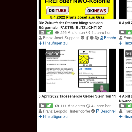
Die Zukunft der Staaten hängt von den
8 April
Bürgern ab - FAKTEN-BLITZLICHT107
256 Ansichten
4 Jahre her
Franz Josef Suppanz
Beschreibung
Fran
Hinzufügen zu
Hinz
0:06:30
0:1
5 April 2022 Tagesenergie Gelber Stern Ton 11
4 April
Niwanes
111 Ansichten
4 Jahre her
Franz Leopold Hinterndorfer
Beschreibung
Fran
Hinzufügen zu
Hinz