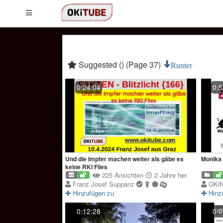
Suggested () (Page 37)
Runter
0:24:04
0:5
Und die Impfer machen weiter als gäbe es
Monika 
keine RKI Files
225 Ansichten
2 Jahre her
Franz Josef Suppanz
OKi
Hinzufügen zu
Hinz
0:12:28
0:0