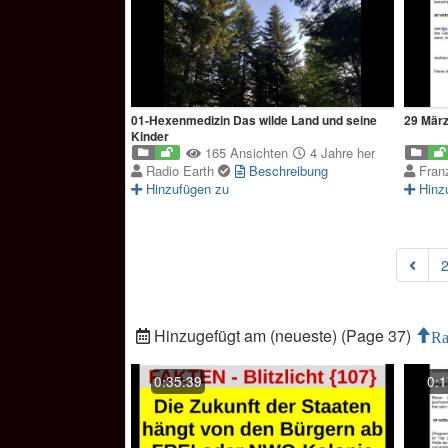
01-Hexenmedizin Das wilde Land und seine
29 März
Kinder
165 Ansichten
4 Jahre her
Radio Earth
Beschreibung
Fran
Hinzufügen zu
Hinz
Hinzugefügt am (neueste) (Page 37)
Ra
0:35:39
0:1