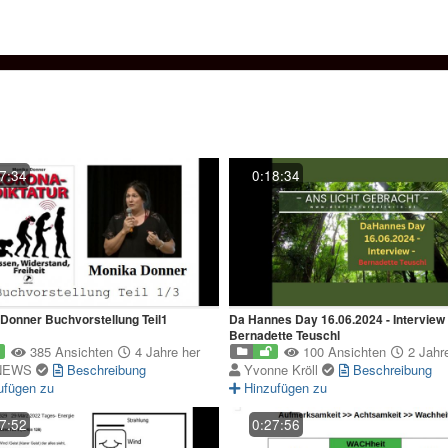
7:34
0:18:34
Donner Buchvorstellung Teil1
Da Hannes Day 16.06.2024 - Interview 
Bernadette Teuschl
385 Ansichten
4 Jahre her
100 Ansichten
2 Jahre
NEWS
Beschreibung
Yvonne Kröll
Beschreibung
ufügen zu
Hinzufügen zu
7:52
0:27:56