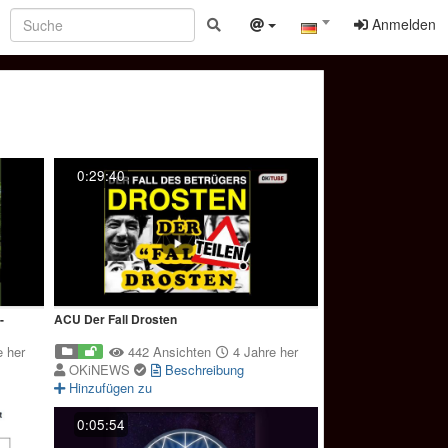
Anmelden
0:29:40
-
ACU Der Fall Drosten
 her
442 Ansichten
4 Jahre her
OKiNEWS
Beschreibung
Hinzufügen zu
0:05:54