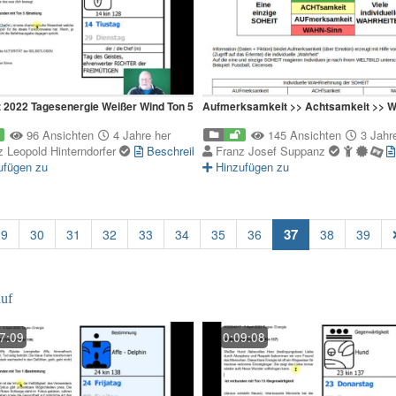
 2022 Tagesenergie Weißer Wind Ton 5
Aufmerksamkeit >> Achtsamkeit >> W
96 Ansichten
4 Jahre her
145 Ansichten
3 Jahre
z Leopold Hinterndorfer
Beschreibung
Franz Josef Suppanz
ufügen zu
Hinzufügen zu
(current)
37
29
30
31
32
33
34
35
36
38
39
uf
7:09
0:09:08