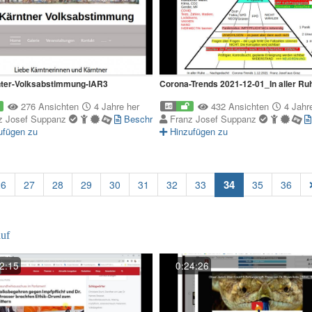
nter-Volksabstimmung-IAR3
Corona-Trends 2021-12-01_In aller Ru
276 Ansichten
4 Jahre her
432 Ansichten
4 Jahre
z Josef Suppanz
Beschreibung
Franz Josef Suppanz
ufügen zu
Hinzufügen zu
(current)
34
26
27
28
29
30
31
32
33
35
36
uf
2:15
0:24:26