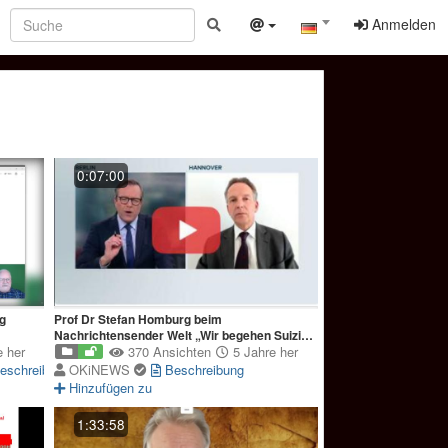
Anmelden
0:07:00
g
Prof Dr Stefan Homburg beim
Nachrichtensender Welt „Wir begehen Suizid
 her
aus Angst vor Mord“
370 Ansichten
5 Jahre her
eschreibung
OKiNEWS
Beschreibung
Hinzufügen zu
1:33:58