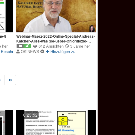
he-8
Webinar-Maerz-2022-Online-Special-Andreas-
Kalcker-Alles-was Sie-ueber-Chlordioxid-
 her
wissen-moechten-CDL
612 Ansichten
3 Jahre her
Beschreibung
OKiNEWS
Hinzufügen zu
0:23:52