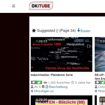
Suggested () (Page 34)
Runter
1:09:03
0:0
Indoctrination / Plandemic Serie
RE-UP: ARD betreibt Promo für Chemtrails 
Geo Eng
1,000 Ansichten
5 Jahre her
Ali.S
Beschreibung
Outo
Hinzufügen zu
Hinz
0:29:35
0:0