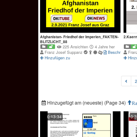
Afghanistan- Friedhof der Imperien_FAKTEN-
2.Kaer
BLITZLICHT_88
225 Ansichten
4 Jahre her
Franz Josef Suppanz
Beschreibung
Fran
Hinzufügen zu
Hinz
Hinzugefügt am (neueste) (Page 34)
Ra
0:13:34
0:3