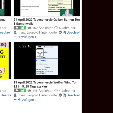
ange
21 April 2022 Tagesenergie Gelber Samen Ton
1 Samenwelle
 her
152 Ansichten
4 Jahre her
eschreibung
Franz Leopold Hinterndorfer
Beschreibung
Hinzufügen zu
0:22:18
19 April 2022 Tagesenergie Weißer Wind Ton
12 im 5. 28 Tageszyklus
 her
145 Ansichten
4 Jahre her
Beschreibung
Franz Leopold Hinterndorfer
Beschreibung
Hinzufügen zu