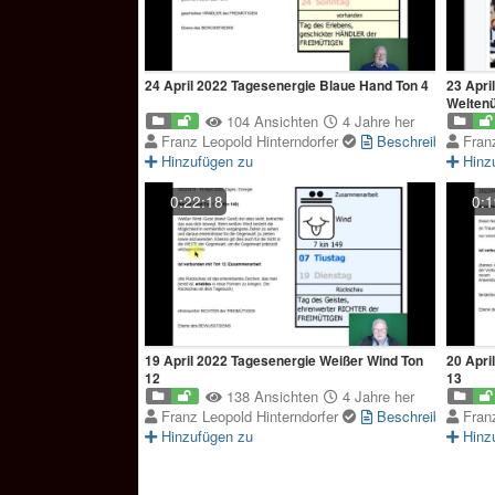
24 April 2022 Tagesenergie Blaue Hand Ton 4
23 Apri
Weltenü
104 Ansichten
4 Jahre her
Franz Leopold Hinterndorfer
Beschreibung
Fran
Hinzufügen zu
Hinz
0:22:18
0:1
19 April 2022 Tagesenergie Weißer Wind Ton
20 Apri
12
13
138 Ansichten
4 Jahre her
Franz Leopold Hinterndorfer
Beschreibung
Fran
Hinzufügen zu
Hinz