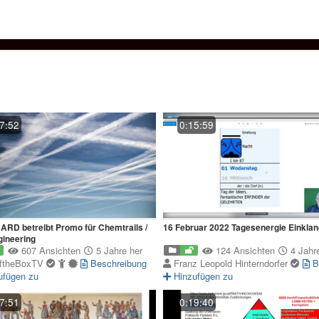
7:52
0:15:59
/
16 Februar 2022 Tagesenergie Einklan
ineering
607 Ansichten
5 Jahre her
124 Ansichten
4 Jahre
ftheBoxTV
Beschreibung
Franz Leopold Hinterndorfer
B
ufügen zu
Hinzufügen zu
7:51
0:19:40