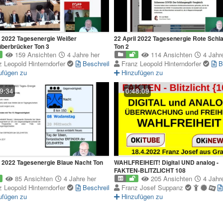
l 2022 Tagesenergie Weißer
22 April 2022 Tagesenergie Rote Schl
berbrücker Ton 3
Ton 2
159 Ansichten
4 Jahre her
114 Ansichten
4 Jahre
z Leopold Hinterndorfer
Beschreibung
Franz Leopold Hinterndorfer
B
ufügen zu
Hinzufügen zu
9:34
0:48:09
l 2022 Tagesenergie Blaue Nacht Ton
WAHLFREIHEIT! Digital UND analog -
FAKTEN-BLITZLICHT 108
85 Ansichten
4 Jahre her
205 Ansichten
4 Jahre
z Leopold Hinterndorfer
Beschreibung
Franz Josef Suppanz
ufügen zu
Hinzufügen zu