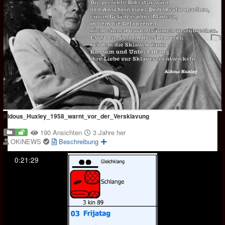
Aldous_Huxley_1958_warnt_vor_der_Versklavung
190 Ansichten
3 Jahre her
OKiNEWS
Beschreibung
0:21:29