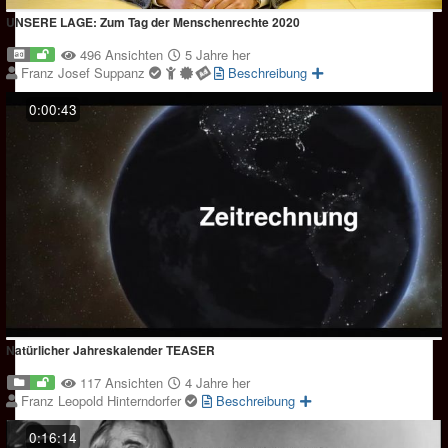
UNSERE LAGE: Zum Tag der Menschenrechte 2020
496 Ansichten
5 Jahre her
Franz Josef Suppanz
Beschreibung
0:00:43
Natürlicher Jahreskalender TEASER
117 Ansichten
4 Jahre her
Franz Leopold Hinterndorfer
Beschreibung
0:16:14