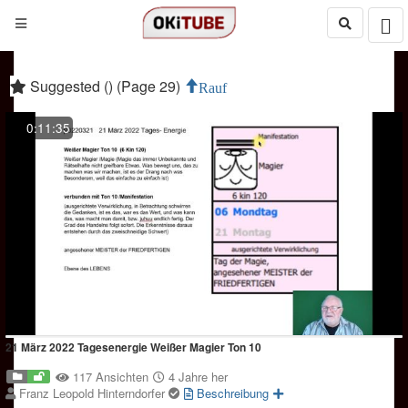
Suggested () (Page 29)
Rauf
0:11:35
21 März 2022 Tagesenergie Weißer Magier Ton 10
117 Ansichten
4 Jahre her
Franz Leopold Hinterndorfer
Beschreibung