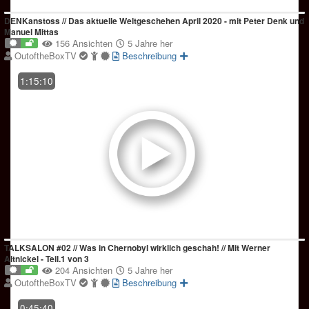
DENKanstoss // Das aktuelle Weltgeschehen April 2020 - mit Peter Denk und
Manuel Mittas
156 Ansichten
5 Jahre her
OutoftheBoxTV
Beschreibung
1:15:10
TALKSALON #02 // Was in Chernobyl wirklich geschah! // Mit Werner
Altnickel - Teil.1 von 3
204 Ansichten
5 Jahre her
OutoftheBoxTV
Beschreibung
0:45:40