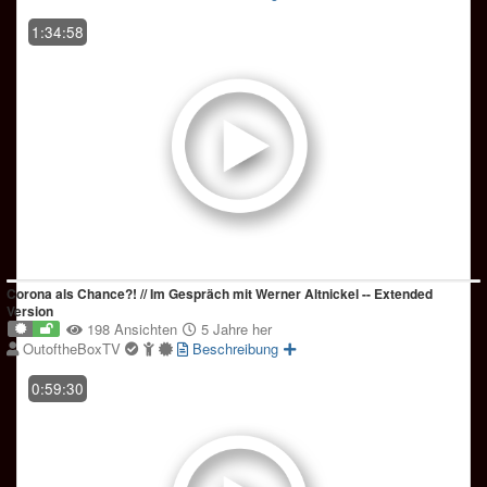
1:34:58
Corona als Chance?! // Im Gespräch mit Werner Altnickel -- Extended
Version
198 Ansichten
5 Jahre her
OutoftheBoxTV
Beschreibung
0:59:30