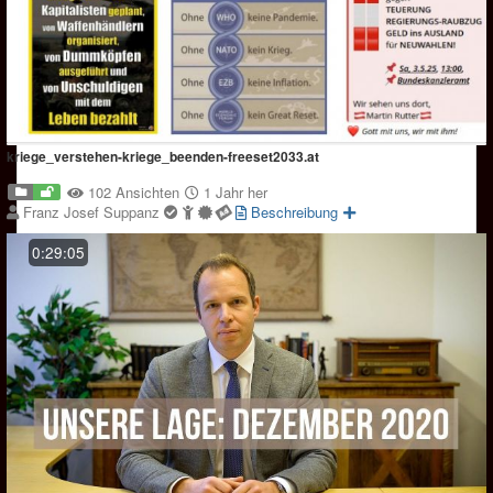
kriege_verstehen-kriege_beenden-freeset2033.at
102 Ansichten
1 Jahr her
Franz Josef Suppanz
Beschreibung
0:29:05