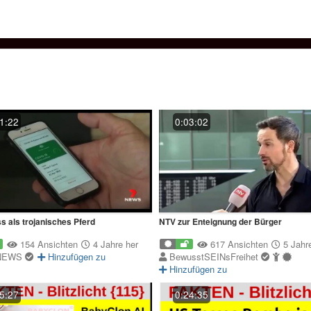
1:22
0:03:02
s als trojanisches Pferd
NTV zur Enteignung der Bürger
154 Ansichten
4 Jahre her
617 Ansichten
5 Jahre
NEWS
Hinzufügen zu
BewusstSEINsFreihet
Hinzufügen zu
5:27
0:24:35