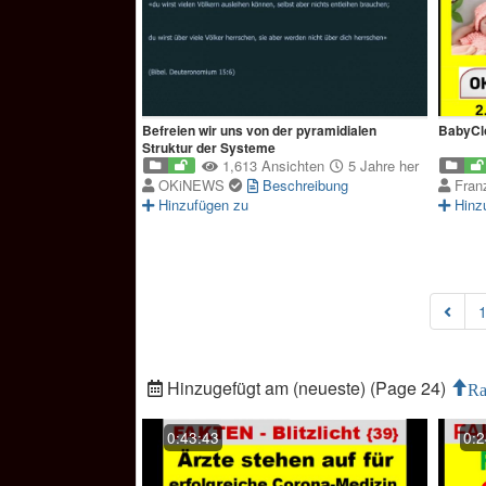
Befreien wir uns von der pyramidialen
BabyClo
Struktur der Systeme
1,613 Ansichten
5 Jahre her
OKiNEWS
Beschreibung
Fran
Hinzufügen zu
Hinz
Hinzugefügt am (neueste) (Page 24)
Ra
0:43:43
0:2