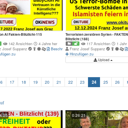
n AI Fakten-Blitzlicht-115
Terroristen zerstören Syrien - FAKTEN
Blitzlicht {188}
142 Ansichten
4 Jahre her
117 Ansichten
1 Jahr 
z Josef Suppanz
Beschreibung
Franz Josef Suppanz
ufügen zu
Hinzufügen zu
Upload
(current)
24
16
17
18
19
20
21
22
23
25
26
uf
4:25
0:26:21