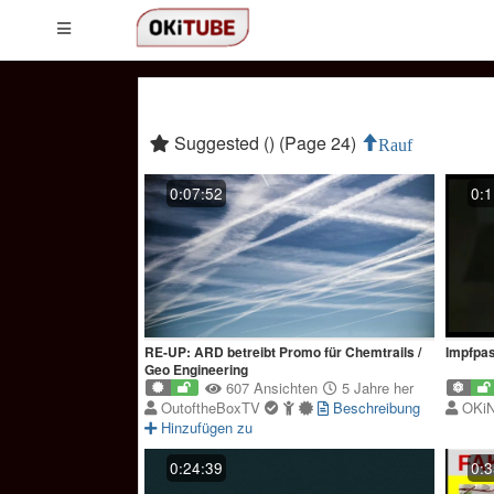
Suggested () (Page 24)
Rauf
0:07:52
0:1
RE-UP: ARD betreibt Promo für Chemtrails /
Impfpas
Geo Engineering
607 Ansichten
5 Jahre her
OutoftheBoxTV
Beschreibung
OKi
Hinzufügen zu
0:24:39
0:3