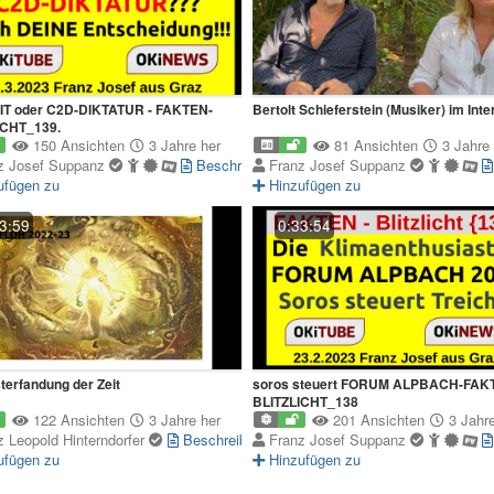
IT oder C2D-DIKTATUR - FAKTEN-
Bertolt Schieferstein (Musiker) im Inte
ICHT_139.
150 Ansichten
3 Jahre her
81 Ansichten
3 Jahre 
z Josef Suppanz
Beschreibung
Franz Josef Suppanz
ufügen zu
Hinzufügen zu
3:59
0:33:54
terfandung der Zeit
soros steuert FORUM ALPBACH-FAK
BLITZLICHT_138
122 Ansichten
3 Jahre her
201 Ansichten
3 Jahre
z Leopold Hinterndorfer
Beschreibung
Franz Josef Suppanz
ufügen zu
Hinzufügen zu