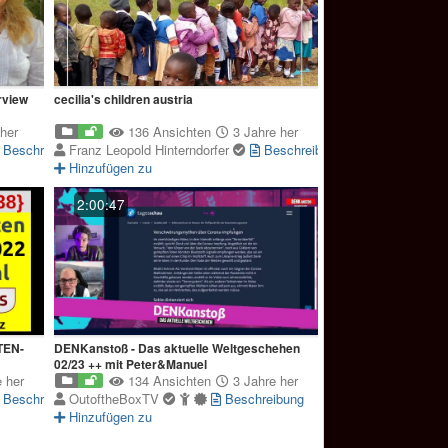
rview
cecilia's children austria
her
136 Ansichten
3 Jahre her
Beschreibung
Franz Leopold Hinterndorfer
Beschreibung
Hinzufügen zu
2:00:47
TEN-
DENKanstoß - Das aktuelle Weltgeschehen
02/23 ++ mit Peter&Manuel
 her
134 Ansichten
3 Jahre her
Beschreibung
OutoftheBoxTV
Beschreibung
Hinzufügen zu