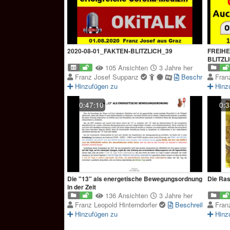
2020-08-01_FAKTEN-BLITZLICH_39
FREIHE
BLITZL
105 Ansichten
3 Jahre her
Franz Josef Suppanz
Beschreibung
Fran
Hinzufügen zu
Hinz
0:47:10
0:3
Die "13" als energetische Bewegungsordnung
Die Ras
in der Zeit
136 Ansichten
3 Jahre her
Franz Leopold Hinterndorfer
Beschreibung
Fran
Hinzufügen zu
Hinz