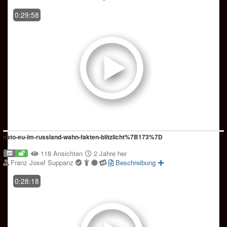
0:29:58
nato-eu-im-russland-wahn-fakten-blitzlicht%7B173%7D
118 Ansichten
2 Jahre her
Franz Josef Suppanz
Beschreibung
0:28:18