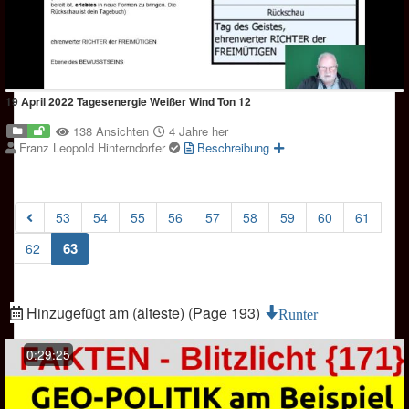
19 April 2022 Tagesenergie Weißer Wind Ton 12
138 Ansichten
4 Jahre her
Franz Leopold Hinterndorfer
Beschreibung
53
54
55
56
57
58
59
60
61
(current)
63
62
Hinzugefügt am (älteste) (Page 193)
Runter
0:29:25