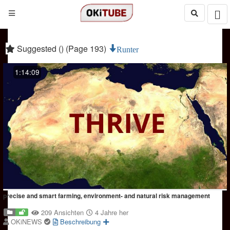
Suggested () (Page 193)
Runter
1:14:09
precise and smart farming, environment- and natural risk management
209 Ansichten
4 Jahre her
OKiNEWS
Beschreibung