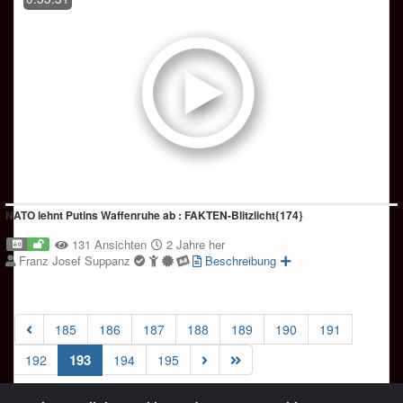
NATO lehnt Putins Waffenruhe ab : FAKTEN-Blitzlicht{174}
131 Ansichten
2 Jahre her
Franz Josef Suppanz
Beschreibung
185
186
187
188
189
190
191
(current)
193
192
194
195