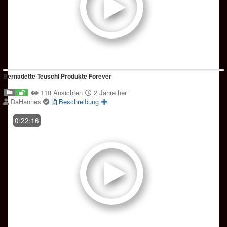
Bernadette Teuschl Produkte Forever
118 Ansichten
2 Jahre her
DaHannes
Beschreibung
0:22:16