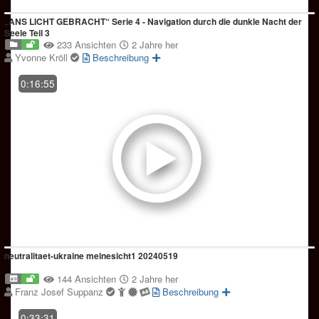
„ANS LICHT GEBRACHT“ Serie 4 - Navigation durch die dunkle Nacht der
Seele Teil 3
233 Ansichten
2 Jahre her
Yvonne Kröll
Beschreibung
0:16:55
neutralitaet-ukraine meinesicht1 20240519
144 Ansichten
2 Jahre her
Franz Josef Suppanz
Beschreibung
0:33:31