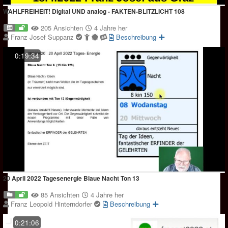
WAHLFREIHEIT! Digital UND analog - FAKTEN-BLITZLICHT 108
205 Ansichten
4 Jahre her
Franz Josef Suppanz
Beschreibung
0:19:34
20 April 2022 Tagesenergie Blaue Nacht Ton 13
85 Ansichten
4 Jahre her
Franz Leopold Hinterndorfer
Beschreibung
0:21:06