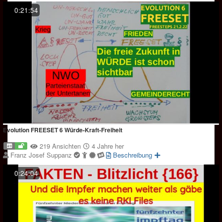
0:21:54
Evolution FREESET 6 Würde-Kraft-Freiheit
219 Ansichten
4 Jahre her
Franz Josef Suppanz
Beschreibung
0:24:04