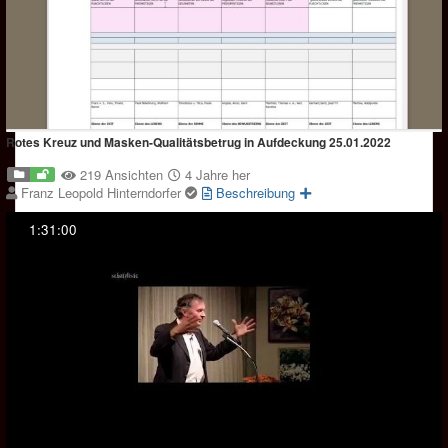
Rotes Kreuz und Masken-Qualitätsbetrug in Aufdeckung 25.01.2022
219 Ansichten
4 Jahre her
Franz Leopold Hinterndorfer
Beschreibung
1:31:00