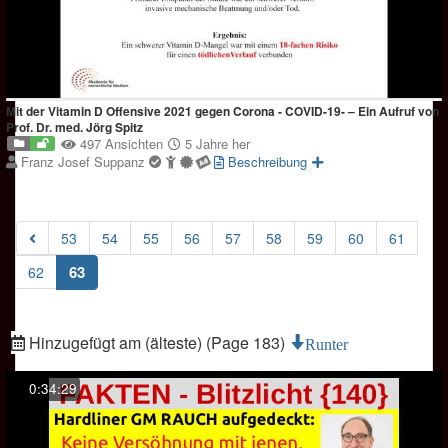
Mit der Vitamin D Offensive 2021 gegen Corona - COVID-19- – Ein Aufruf von
Prof. Dr. med. Jörg Spitz
497 Ansichten
5 Jahre her
Franz Josef Suppanz
Beschreibung
53
54
55
56
57
58
59
60
61
(current)
63
62
Hinzugefügt am (älteste) (Page 183)
Runter
0:34:29