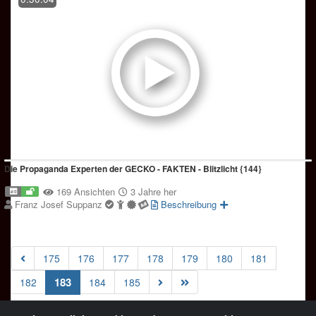
Die Propaganda Experten der GECKO - FAKTEN - Blitzlicht {144}
169 Ansichten
3 Jahre her
Franz Josef Suppanz
Beschreibung
175
176
177
178
179
180
181
(current)
183
182
184
185