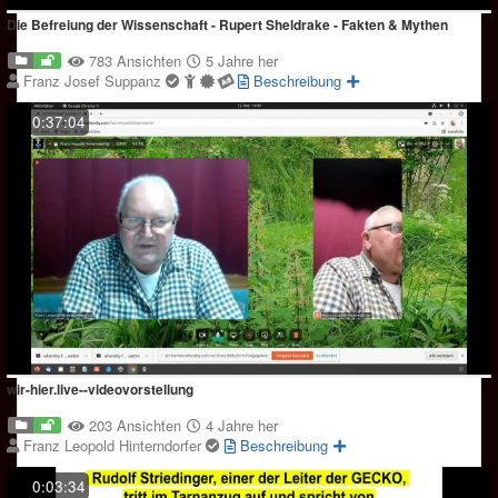
Die Befreiung der Wissenschaft - Rupert Sheldrake - Fakten & Mythen
783 Ansichten
5 Jahre her
Franz Josef Suppanz
Beschreibung
0:37:04
wir-hier.live--videovorstellung
203 Ansichten
4 Jahre her
Franz Leopold Hinterndorfer
Beschreibung
0:03:34