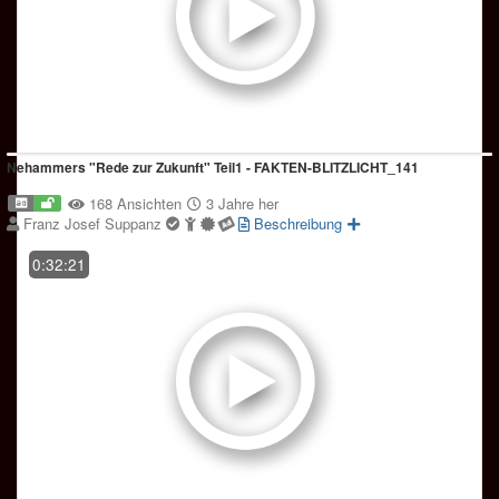
Nehammers "Rede zur Zukunft" Teil1 - FAKTEN-BLITZLICHT_141
168 Ansichten
3 Jahre her
Franz Josef Suppanz
Beschreibung
0:32:21