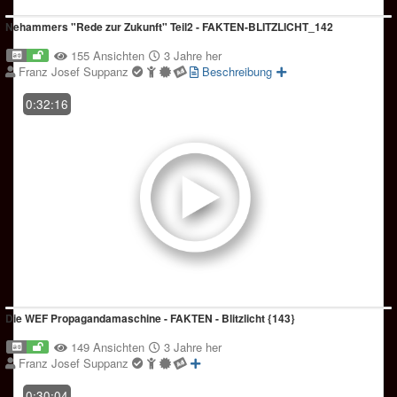
Nehammers "Rede zur Zukunft" Teil2 - FAKTEN-BLITZLICHT_142
155 Ansichten
3 Jahre her
Franz Josef Suppanz
Beschreibung
0:32:16
Die WEF Propagandamaschine - FAKTEN - Blitzlicht {143}
149 Ansichten
3 Jahre her
Franz Josef Suppanz
0:30:04