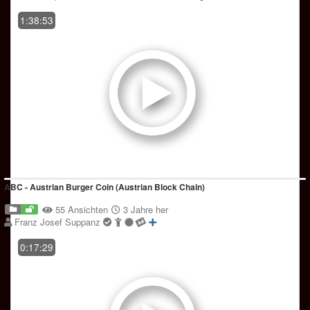
1:38:53
ABC - Austrian Burger Coin (Austrian Block Chain)
55 Ansichten
3 Jahre her
Franz Josef Suppanz
0:17:29