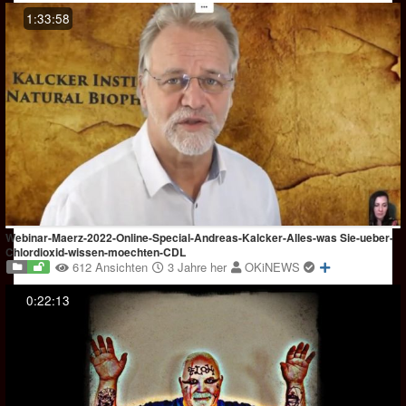
1:33:58
Webinar-Maerz-2022-Online-Special-Andreas-Kalcker-Alles-was Sie-ueber-
Chlordioxid-wissen-moechten-CDL
612 Ansichten
3 Jahre her
OKiNEWS
0:22:13