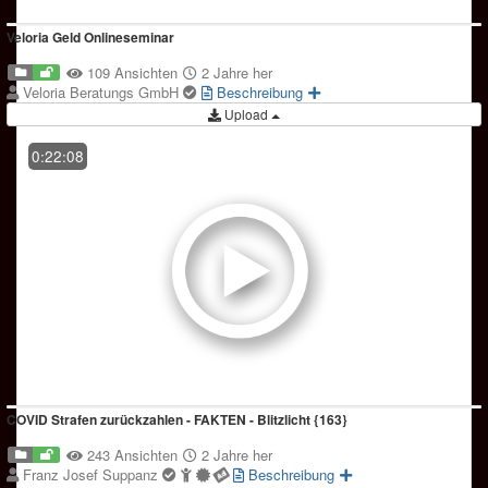
Veloria Geld Onlineseminar
109 Ansichten
2 Jahre her
Veloria Beratungs GmbH
Beschreibung
Upload
0:22:08
COVID Strafen zurückzahlen - FAKTEN - Blitzlicht {163}
243 Ansichten
2 Jahre her
Franz Josef Suppanz
Beschreibung