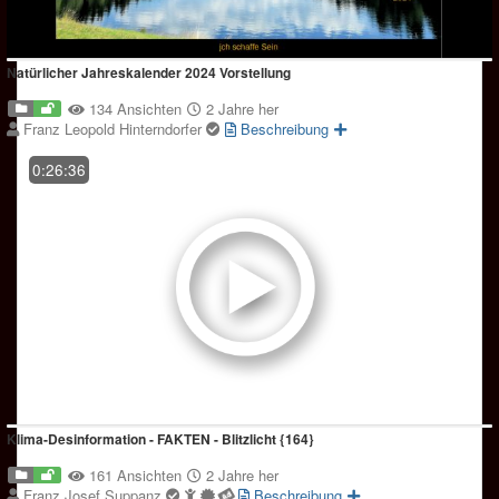
Natürlicher Jahreskalender 2024 Vorstellung
134 Ansichten
2 Jahre her
Franz Leopold Hinterndorfer
Beschreibung
0:26:36
Klima-Desinformation - FAKTEN - Blitzlicht {164}
161 Ansichten
2 Jahre her
Franz Josef Suppanz
Beschreibung