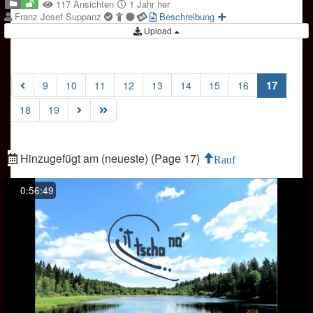
117 Ansichten
1 Jahr her
Franz Josef Suppanz
Beschreibung
Upload
(curren
17
9
10
11
12
13
14
15
16
18
19
Hinzugefügt am (neueste) (Page 17)
Rauf
0:56:49