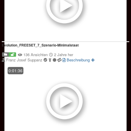
Evolution_FREESET_7_Szenario-Minimalstaat
136 Ansichten
2 Jahre her
Franz Josef Suppanz
Beschreibung
0:01:36