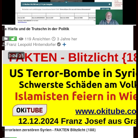
Da Hiafla und de Trutschn in der Politik
119 Ansichten
3 Jahre her
Franz Leopold Hinterndorfer
0:24:35
Terroristen zerstören Syrien - FAKTEN Blitzlicht {188}