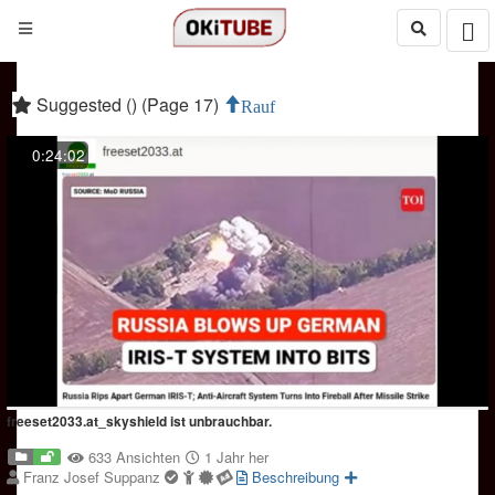
Suggested () (Page 17)
Rauf
0:24:02
freeset2033.at_skyshield ist unbrauchbar.
633 Ansichten
1 Jahr her
Franz Josef Suppanz
Beschreibung