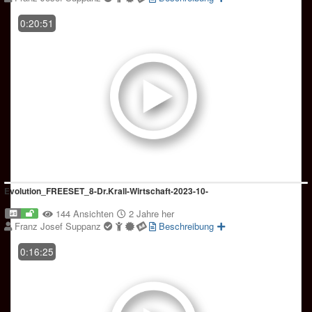
0:20:51
Evolution_FREESET_8-Dr.Krall-Wirtschaft-2023-10-
144 Ansichten
2 Jahre her
Franz Josef Suppanz
Beschreibung
0:16:25