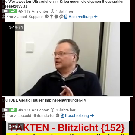
Die Wertewesten-Ultrareichen im Krieg gegen die eigenen Steuerzahler-
freeset2033.at
119 Ansichten
1 Jahr her
Franz Josef Suppanz
Beschreibung
0:06:13
OKiTUBE Gerald Hauser Impfnebenwirkungen-T4
171 Ansichten
4 Jahre her
Franz Leopold Hinterndorfer
Beschreibung
0:35:31