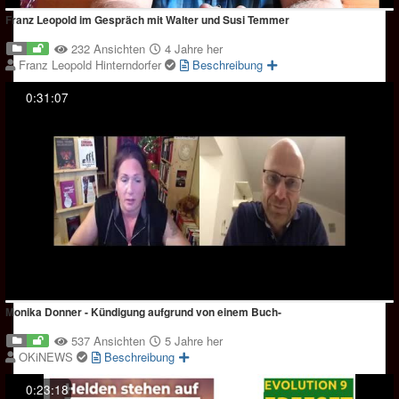
Franz Leopold im Gespräch mit Walter und Susi Temmer
232 Ansichten
4 Jahre her
Franz Leopold Hinterndorfer
Beschreibung
0:31:07
Monika Donner - Kündigung aufgrund von einem Buch-
537 Ansichten
5 Jahre her
OKiNEWS
Beschreibung
0:23:18