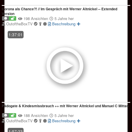
Corona als Chance?! // Im Gespräch mit Werner Altnickel -- Extended
Version
198 Ansichten
5 Jahre her
OutoftheBoxTV
Beschreibung
1:37:01
Pädogate & Kindesmissbrauch ++ mit Werner Altnickel und Manuel C Mittas
188 Ansichten
5 Jahre her
OutoftheBoxTV
Beschreibung
1:57:23