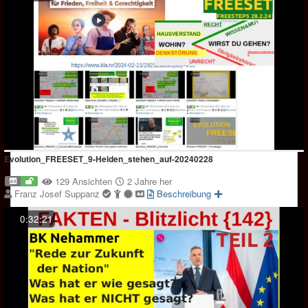
Evolution_FREESET_9-Helden_stehen_auf-20240228
129 Ansichten
2 Jahre her
Franz Josef Suppanz
Beschreibung
0:32:21