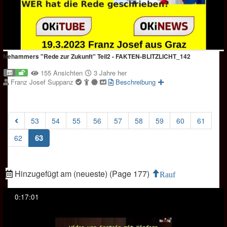
Nehammers "Rede zur Zukunft" Teil2 - FAKTEN-BLITZLICHT_142
155 Ansichten
3 Jahre her
Franz Josef Suppanz
Beschreibung
53
54
55
56
57
58
59
60
61
(current)
63
62
Hinzugefügt am (neueste) (Page 177)
Rauf
0:17:01