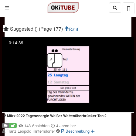
Suggested () (Page 177)
Rauf
0:14:39
12 März 2022 Tagesenergie Weißer Weltenüberbrücker Ton 2
148 Ansichten
4 Jahre her
Franz Leopold Hinterndorfer
Beschreibung