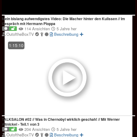
Mein bislang aufwendigstes Video: Die Macher hinter den Kulissen // Im
Gespräch mit Hermann Ploppa
114 Ansichten
5 Jahre her
OutoftheBoxTV
Beschreibung
1:15:10
TALKSALON #02 // Was in Chernobyl wirklich geschah! // Mit Werner
Altnickel - Teil.1 von 3
204 Ansichten
5 Jahre her
OutoftheBoxTV
Beschreibung