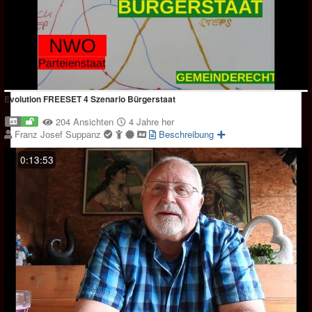
Evolution FREESET 4 Szenario Bürgerstaat
204 Ansichten
4 Jahre her
Franz Josef Suppanz
Beschreibung
0:13:53