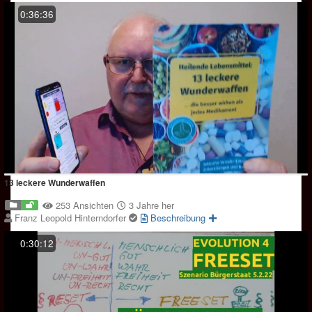
0:36:36
13 leckere Wunderwaffen
253 Ansichten
3 Jahre her
Franz Leopold Hinterndorfer
Beschreibung
0:30:12