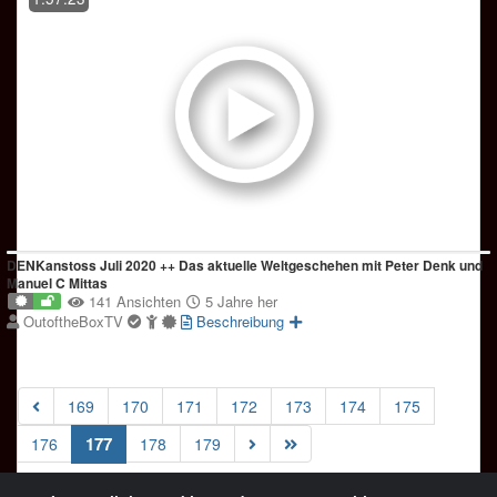
DENKanstoss Juli 2020 ++ Das aktuelle Weltgeschehen mit Peter Denk und
Manuel C Mittas
141 Ansichten
5 Jahre her
OutoftheBoxTV
Beschreibung
169
170
171
172
173
174
175
(current)
177
176
178
179