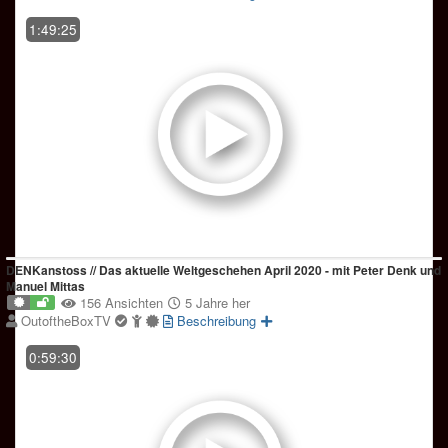
1:49:25
DENKanstoss // Das aktuelle Weltgeschehen April 2020 - mit Peter Denk und
Manuel Mittas
156 Ansichten
5 Jahre her
OutoftheBoxTV
Beschreibung
0:59:30