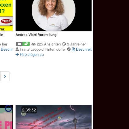
in
Andrea Viertl Vorstellung
 her
225 Ansichten
3 Jahre her
Beschreibung
Franz Leopold Hinterndorfer
Beschreibung
Hinzufügen zu
t)
2:35:52