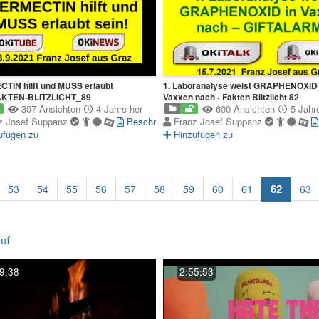
TIN hilft und MUSS erlaubt
1. Laboranalyse weist GRAPHENOXID 
AKTEN-BLITZLICHT_89
Vaxxen nach - Fakten Biltzlicht 82
307 Ansichten
4 Jahre her
600 Ansichten
5 Jahre
z Josef Suppanz
Beschreibung
Franz Josef Suppanz
ufügen zu
Hinzufügen zu
(curren
62
53
54
55
56
57
58
59
60
61
63
uf
9:38
2:55:53