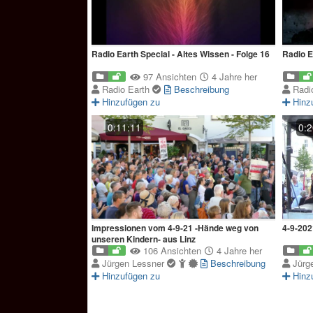
Radio Earth Special - Altes Wissen - Folge 16
Radio E
97 Ansichten
4 Jahre her
Radio Earth
Beschreibung
Radi
Hinzufügen zu
Hinz
0:11:11
0:2
Impressionen vom 4-9-21 -Hände weg von
unseren Kindern- aus Linz
106 Ansichten
4 Jahre her
Jürgen Lessner
Beschreibung
Jürg
Hinzufügen zu
Hinz