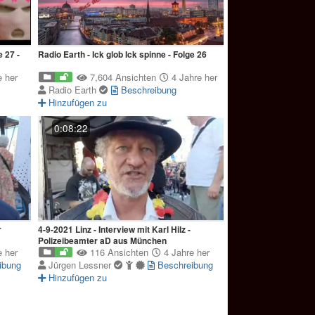
e 27 -
Radio Earth - Ick glob Ick spinne - Folge 26
 her
7,604 Ansichten
4 Jahre her
Radio Earth
Beschreibung
Hinzufügen zu
0:08:22
4-9-2021 Linz - Interview mit Karl Hilz -
Polizeibeamter aD aus München
 her
116 Ansichten
4 Jahre her
ibung
Jürgen Lessner
Beschreibung
Hinzufügen zu