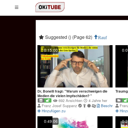
Suggested () (Page 62)
Rauf
0:15:00
0:0
Dr, Bonelli fragt: "Warum verschweigen die
Traumga
Medien die vielen Impfschäden? "
692 Ansichten
4 Jahre her
Franz Josef Suppanz
Beschreibung
Fran
Hinzufügen zu
Hinz
0:49:06
0:2