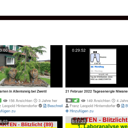
3:00
0:29:52
rten in Allentsteig bei Zwettl
21 Februar 2022 Tagesenergie Niwane
156 Ansichten
3 Jahre her
149 Ansichten
4 Jahre
z Leopold Hinterndorfer
Beschreibung
Franz Leopold Hinterndorfer
B
ufügen zu
Hinzufügen zu
6:03
0:17:22