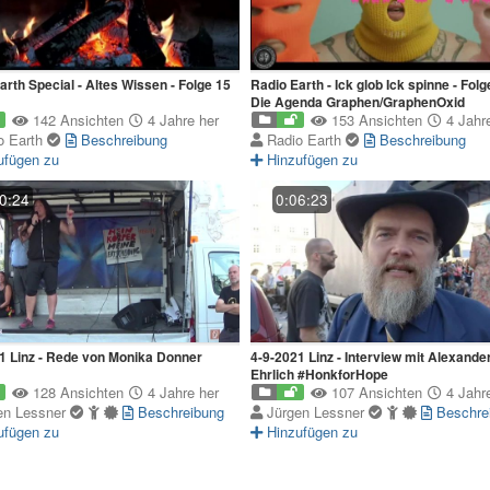
arth Special - Altes Wissen - Folge 15
Radio Earth - Ick glob Ick spinne - Folg
Die Agenda Graphen/GraphenOxid
142 Ansichten
4 Jahre her
153 Ansichten
4 Jahre
o Earth
Beschreibung
Radio Earth
Beschreibung
ufügen zu
Hinzufügen zu
0:24
0:06:23
4-9-2021 Linz - Rede von Monika Donner
4-9-2021 Linz - Interview mit Alexander
Ehrlich #HonkforHope
128 Ansichten
4 Jahre her
107 Ansichten
4 Jahre
en Lessner
Beschreibung
Jürgen Lessner
Beschre
ufügen zu
Hinzufügen zu