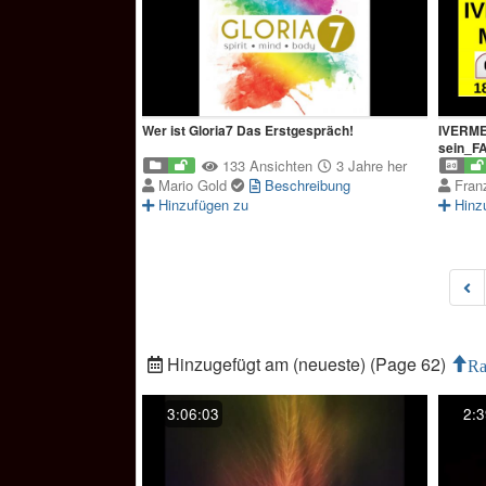
Wer ist Gloria7 Das Erstgespräch!
IVERMEC
sein_F
133 Ansichten
3 Jahre her
Mario Gold
Beschreibung
Fran
Hinzufügen zu
Hinz
Hinzugefügt am (neueste) (Page 62)
Ra
3:06:03
2:3