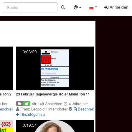
Anmelden
0:06:20
s Ton 2
23 Februar Tagesenergie Roter Mond Ton 11
 her
148 Ansichten
4 Jahre her
eschreibung
Franz Leopold Hinterndorfer
Beschreibung
Hinzufügen zu
0:19:54