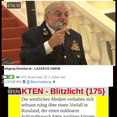
0:14:12
Wolfgang Steinhardt - LAZARUS UNION
375 Ansichten
3 Jahre her
OKiNEWS
Beschreibung
0:26:46