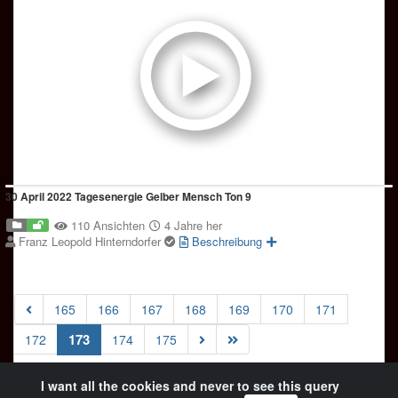
30 April 2022 Tagesenergie Gelber Mensch Ton 9
110 Ansichten
4 Jahre her
Franz Leopold Hinterndorfer
Beschreibung
165
166
167
168
169
170
171
(current)
173
172
174
175
I want all the cookies and never to see this query