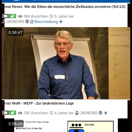
Great Reset: Wie die Eliten die menschliche Zivilisation zerstören (Teil 2/2)
369 Ansichten
5 Jahre her
OKiNEWS
Beschreibung
0:36:47
Ernst Wolff - WEFF - Zur bedenklichen Lage
755 Ansichten
4 Jahre her
OKiNEWS
0:08:25