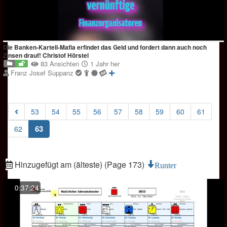
Die Banken-Kartell-Mafia erfindet das Geld und fordert dann auch noch
Zinsen drauf! Christof Hörstel
83 Ansichten
1 Jahr her
Franz Josef Suppanz
53
54
55
56
57
58
59
60
61
(current)
63
62
Hinzugefügt am (älteste) (Page 173)
Runter
0:37:24