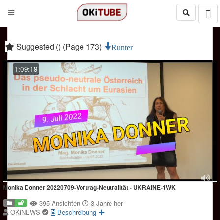
Suggested () (Page 173)
Runter
1:09:19
Monika Donner 20220709-Vortrag-Neutralität - UKRAINE-1WK
395 Ansichten
3 Jahre her
OKiNEWS
Beschreibung