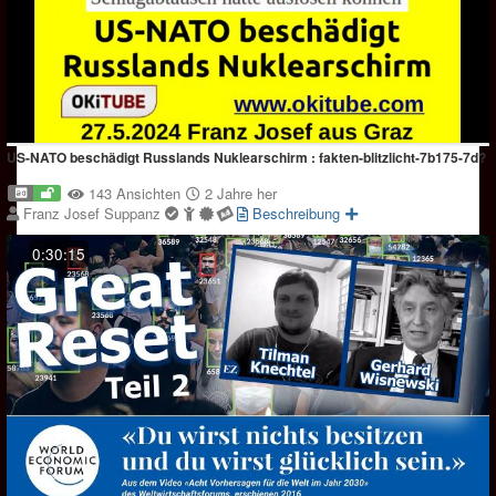
US-NATO beschädigt Russlands Nuklearschirm : fakten-blitzlicht-7b175-7d?
143 Ansichten
2 Jahre her
Franz Josef Suppanz
Beschreibung
0:30:15