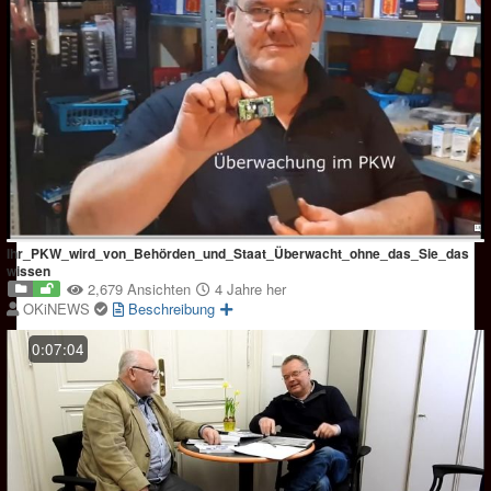
Ihr_PKW_wird_von_Behörden_und_Staat_Überwacht_ohne_das_Sie_das
wissen
2,679 Ansichten
4 Jahre her
OKiNEWS
Beschreibung
0:07:04