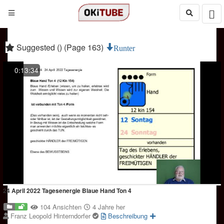
Suggested () (Page 163)
Runter
0:13:34
24 April 2022 Tagesenergie Blaue Hand Ton 4
104 Ansichten
4 Jahre her
Franz Leopold Hinterndorfer
Beschreibung