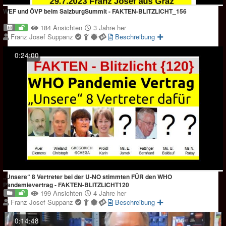
WEF und ÖVP beim SalzburgSummit - FAKTEN-BLITZLICHT_156
184 Ansichten
3 Jahre her
Franz Josef Suppanz
Beschreibung
0:24:00
„Unsere“ 8 Vertreter bei der U-NO stimmten FÜR den WHO
Pandemievertrag - FAKTEN-BLITZLICHT120
199 Ansichten
4 Jahre her
Franz Josef Suppanz
Beschreibung
0:14:48