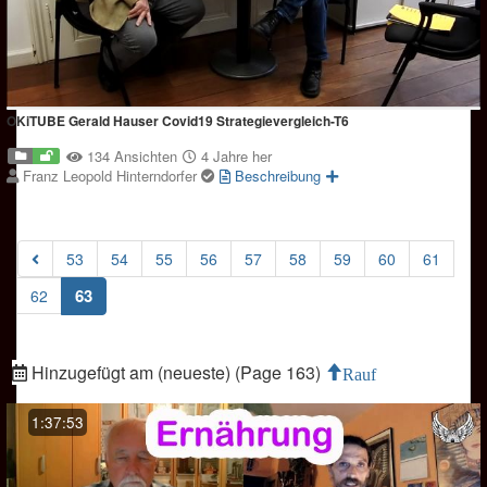
OKiTUBE Gerald Hauser Covid19 Strategievergleich-T6
134 Ansichten
4 Jahre her
Franz Leopold Hinterndorfer
Beschreibung
53
54
55
56
57
58
59
60
61
(current)
63
62
Hinzugefügt am (neueste) (Page 163)
Rauf
1:37:53