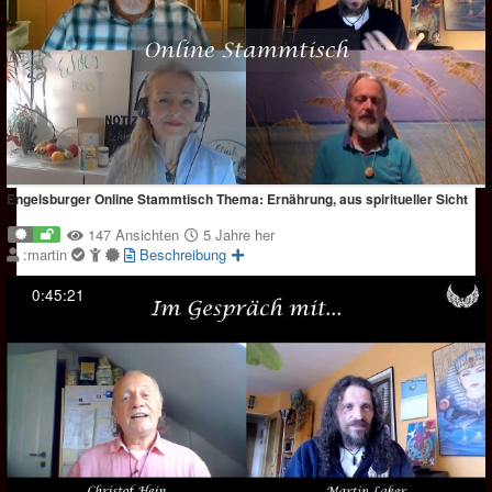
Engelsburger Online Stammtisch Thema: Ernährung, aus spiritueller Sicht
147 Ansichten
5 Jahre her
:martin
Beschreibung
0:45:21