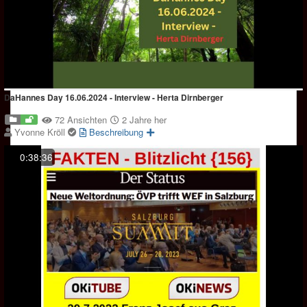
DaHannes Day 16.06.2024 - Interview - Herta Dirnberger
72 Ansichten
2 Jahre her
Yvonne Kröll
Beschreibung
0:38:36