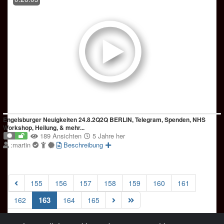
Engelsburger Neuigkeiten 24.8.2Q2Q BERLIN, Telegram, Spenden, NHS
Workshop, Heilung, & mehr...
189 Ansichten
5 Jahre her
:martin
Beschreibung
155
156
157
158
159
160
161
(current)
163
162
164
165