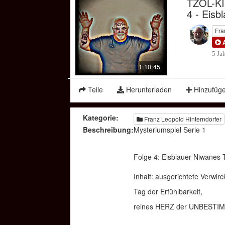
TZOL-KIN
4 - Eisb
Fra
5 Ja
1:10:45
Teile
Herunterladen
Hinzufüg
Kategorie:
Franz Leopold Hinterndorfer
Beschreibung:
Mysteriumspiel Serie 1
Folge 4: Eisblauer Niwanes
Inhalt: ausgerichtete Verwirc
Tag der Erfühlbarkeit,
reines HERZ der UNBEST