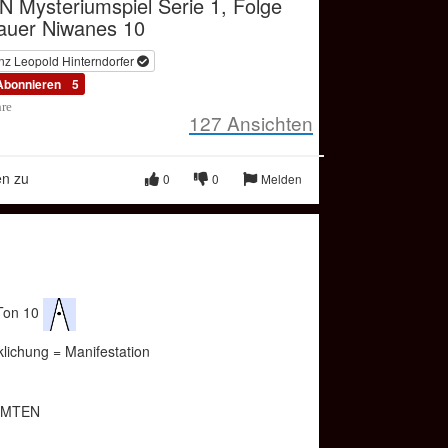
 Mysteriumspiel Serie 1, Folge
lauer Niwanes 10
nz Leopold Hinterndorfer
Abonnieren
5
hre
127
Ansichten
en zu
0
0
Melden
 Ton 10
klichung = Manifestation
IMMTEN