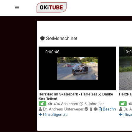
SeiMensch.net
0:00:46
0:0
HerzRad im Skaterpark - Härtetest :-) Danke
HerzRad
fürs Teilen!
404 Ansichten
5 Jahre her
Dr. Andreas Unterweger
Beschreibung
Dr. 
Hinzufügen zu
Hinz