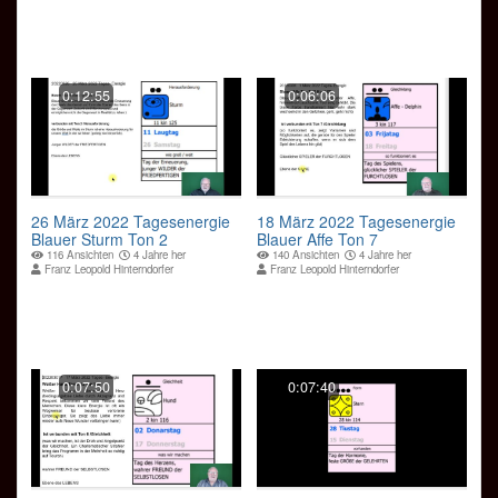
0:12:55
0:06:06
26 März 2022 Tagesenergie
18 März 2022 Tagesenergie
Blauer Sturm Ton 2
Blauer Affe Ton 7
116 Ansichten
4 Jahre her
140 Ansichten
4 Jahre her
Franz Leopold Hinterndorfer
Franz Leopold Hinterndorfer
0:07:50
0:07:40