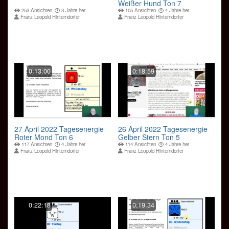
Weißer Hund Ton 7
253 Ansichten
3 Jahre her
105 Ansichten
4 Jahre her
Franz Leopold Hinterndorfer
Franz Leopold Hinterndorfer
0:13:00
0:18:59
27 April 2022 Tagesenergie
26 April 2022 Tagesenergie
Roter Mond Ton 6
Gelber Stern Ton 5
117 Ansichten
4 Jahre her
114 Ansichten
4 Jahre her
Franz Leopold Hinterndorfer
Franz Leopold Hinterndorfer
0:22:18
0:19:34