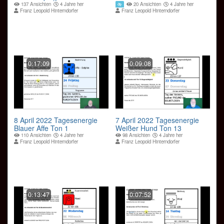
137 Ansichten
4 Jahre her
20 Ansichten
4 Jahre her
Franz Leopold Hinterndorfer
Franz Leopold Hinterndorfer
0:17:09
0:09:08
8 April 2022 Tagesenergie
7 April 2022 Tagesenergie
Blauer Affe Ton 1
Weißer Hund Ton 13
110 Ansichten
4 Jahre her
98 Ansichten
4 Jahre her
Franz Leopold Hinterndorfer
Franz Leopold Hinterndorfer
0:13:47
0:07:52