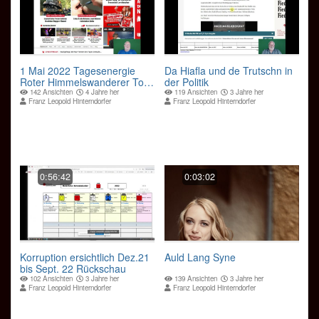
1 Mai 2022 Tagesenergie
Da Hiafla und de Trutschn in
Roter Himmelswanderer Ton
der Politik
10
142 Ansichten
4 Jahre her
119 Ansichten
3 Jahre her
Franz Leopold Hinterndorfer
Franz Leopold Hinterndorfer
0:56:42
0:03:02
Korruption ersichtlich Dez.21
Auld Lang Syne
bis Sept. 22 Rückschau
102 Ansichten
3 Jahre her
139 Ansichten
3 Jahre her
Franz Leopold Hinterndorfer
Franz Leopold Hinterndorfer