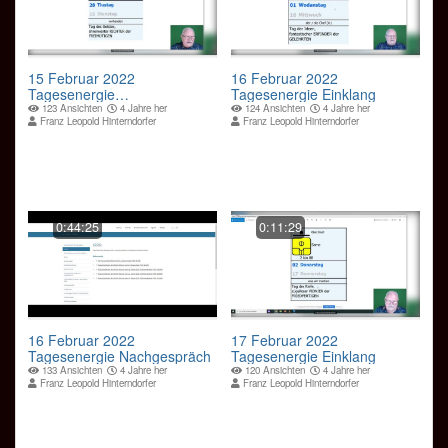
15 Februar 2022
16 Februar 2022
Tagesenergie
Tagesenergie Einklang
Nachbesprechung
123 Ansichten
4 Jahre her
124 Ansichten
4 Jahre her
Franz Leopold Hinterndorfer
Franz Leopold Hinterndorfer
0:44:25
0:11:29
16 Februar 2022
17 Februar 2022
Tagesenergie Nachgespräch
Tagesenergie Einklang
133 Ansichten
4 Jahre her
120 Ansichten
4 Jahre her
Franz Leopold Hinterndorfer
Franz Leopold Hinterndorfer