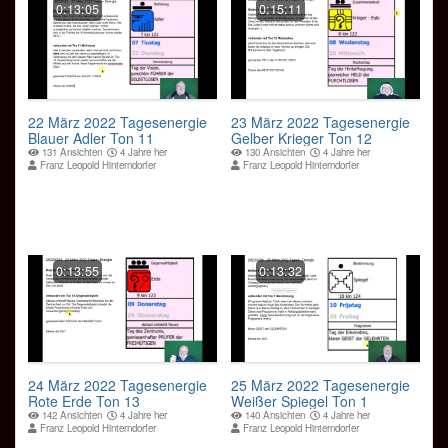
0:13:05
0:15:11
22 März 2022 Tagesenergie
23 März 2022 Tagesenergie
Blauer Adler Ton 11
Gelber Krieger Ton 12
131 Ansichten
4 Jahre her
130 Ansichten
4 Jahre her
Franz Leopold Hinterndorfer
Franz Leopold Hinterndorfer
0:13:55
0:13:32
24 März 2022 Tagesenergie
25 März 2022 Tagesenergie
Rote Erde Ton 13
Weißer Spiegel Ton 1
142 Ansichten
4 Jahre her
140 Ansichten
4 Jahre her
Franz Leopold Hinterndorfer
Franz Leopold Hinterndorfer