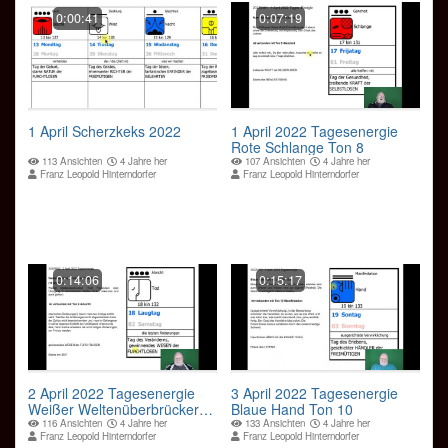
0:00:41
0:07:19
1 April Scherzkeks 2022
1 April 2022 Tagesenergie
Rote Schlange Ton 8
113 Ansichten
4 Jahre her
107 Ansichten
4 Jahre her
Franz Leopold Hinterndorfer
Franz Leopold Hinterndorfer
0:14:06
0:15:17
2 April 2022 Tagesenergie
3 April 2022 Tagesenergie
Weißer Weltenüberbrücker
Blaue Hand Ton 10
Ton 9
116 Ansichten
4 Jahre her
133 Ansichten
4 Jahre her
Franz Leopold Hinterndorfer
Franz Leopold Hinterndorfer