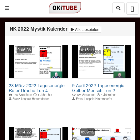
NK 2022 Mystik Kalender
Alle abspielen
0:06:36
0:15:11
28 März 2022 Tagesenergie
9 April 2022 Tagesenergie
Roter Drache Ton 4
Gelber Mensch Ton 2
145 Ansichten
4 Jahre her
125 Ansichten
4 Jahre her
Franz Leopold Hinterndorfer
Franz Leopold Hinterndorfer
0:14:22
0:09:12