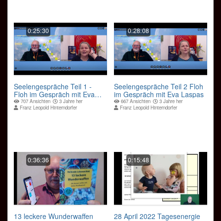
0:25:30
0:28:08
Seelengespräche Teil 1 -
Seelengespräche Teil 2 Floh
Floh im Gespräch mit Eva
im Gespräch mit Eva Laspas
Laspas
707 Ansichten
3 Jahre her
667 Ansichten
3 Jahre her
Franz Leopold Hinterndorfer
Franz Leopold Hinterndorfer
0:36:36
0:15:48
13 leckere Wunderwaffen
28 April 2022 Tagesenergie