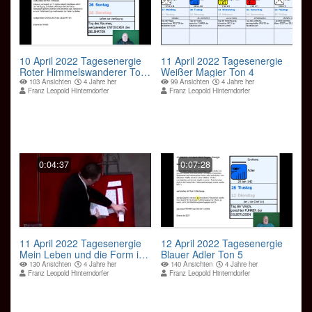
10 April 2022 Tagesenergie
11 April 2022 Tagesenergie
Roter Himmelswanderer Ton
Weißer Magier Ton 4
3
103 Ansichten
4 Jahre her
99 Ansichten
4 Jahre her
Franz Leopold Hinterndorfer
Franz Leopold Hinterndorfer
0:04:37
0:07:28
11 April 2022 Tagesenergie
12 April 2022 Tagesenergie
Mein Leben und die Form ist
Blauer Adler Ton 5
wie Magie
130 Ansichten
4 Jahre her
140 Ansichten
4 Jahre her
Franz Leopold Hinterndorfer
Franz Leopold Hinterndorfer