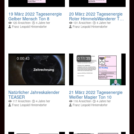
19 März 2022 Tagesenergie
20 März 2022 Tagesenergie
Gelber Mensch Ton 8
Roter HimmelsWanderer Ton
9
120 Ansichten
4 Jahre her
131 Ansichten
4 Jahre her
Franz Leopold Hinterndorfer
Franz Leopold Hinterndorfer
0:00:43
0:11:35
Natürlicher Jahreskalender
21 März 2022 Tagesenergie
TEASER
Weißer Magier Ton 10
117 Ansichten
4 Jahre her
116 Ansichten
4 Jahre her
Franz Leopold Hinterndorfer
Franz Leopold Hinterndorfer