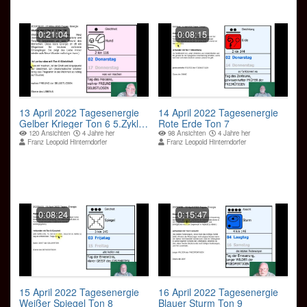
0:21:04
0:08:15
13 April 2022 Tagesenergie
14 April 2022 Tagesenergie
Gelber Krieger Ton 6 5.Zyklus
Rote Erde Ton 7
zu 28 Tagen
120 Ansichten
4 Jahre her
98 Ansichten
4 Jahre her
Franz Leopold Hinterndorfer
Franz Leopold Hinterndorfer
0:08:24
0:15:47
15 April 2022 Tagesenergie
16 April 2022 Tagesenergie
Weißer Spiegel Ton 8
Blauer Sturm Ton 9