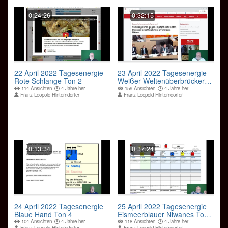
0:24:26
0:32:15
22 April 2022 Tagesenergie
23 April 2022 Tagesenergie
Rote Schlange Ton 2
Weißer Weltenüberbrücker
Ton 3
114 Ansichten
4 Jahre her
159 Ansichten
4 Jahre her
Franz Leopold Hinterndorfer
Franz Leopold Hinterndorfer
0:13:34
0:37:24
24 April 2022 Tagesenergie
25 April 2022 Tagesenergie
Blaue Hand Ton 4
Eismeerblauer Niwanes Ton
10
104 Ansichten
4 Jahre her
118 Ansichten
4 Jahre her