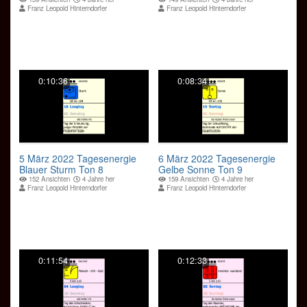
Ton 9
Franz Leopold Hinterndorfer
Franz Leopold Hinterndorfer
0:10:36
0:08:34
5 März 2022 Tagesenergie
6 März 2022 Tagesenergie
Blauer Sturm Ton 8
Gelbe Sonne Ton 9
152 Ansichten
4 Jahre her
159 Ansichten
4 Jahre her
Franz Leopold Hinterndorfer
Franz Leopold Hinterndorfer
0:11:54
0:12:33