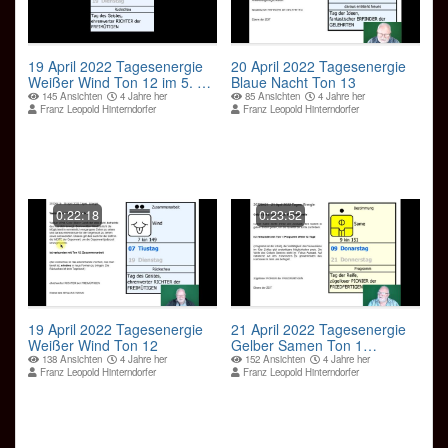
19 April 2022 Tagesenergie
20 April 2022 Tagesenergie
Weißer Wind Ton 12 im 5. 28
Blaue Nacht Ton 13
Tageszyklus
145 Ansichten
4 Jahre her
85 Ansichten
4 Jahre her
Franz Leopold Hinterndorfer
Franz Leopold Hinterndorfer
0:22:18
0:23:52
19 April 2022 Tagesenergie
21 April 2022 Tagesenergie
Weißer Wind Ton 12
Gelber Samen Ton 1
Samenwelle
138 Ansichten
4 Jahre her
152 Ansichten
4 Jahre her
Franz Leopold Hinterndorfer
Franz Leopold Hinterndorfer