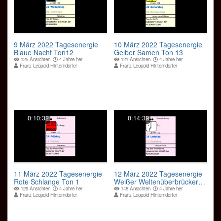
9 März 2022 Tagesenergie
10 März 2022 Tagesenergie
Blaue Nacht Ton12
Gelber Samen Ton 13
125 Ansichten
4 Jahre her
121 Ansichten
4 Jahre her
Franz Leopold Hinterndorfer
Franz Leopold Hinterndorfer
0:10:32
0:14:39
11 März 2022 Tagesenergie
12 März 2022 Tagesenergie
Rote Schlange Ton 1
Weißer Weltenüberbrücker
Ton 2
129 Ansichten
4 Jahre her
148 Ansichten
4 Jahre her
Franz Leopold Hinterndorfer
Franz Leopold Hinterndorfer