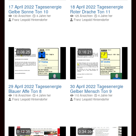
17 April 2022 Tagesenergie
18 April 2022 Tagesenergie
Gelbe Sonne Ton 10
Roter Drache Ton 11
130 Ansichten
4 Jahre her
125 Ansichten
4 Jahre her
Franz Leopold Hinterndorfer
Franz Leopold Hinterndorfer
0:08:25
0:16:21
29 April 2022 Tagesenergie
30 April 2022 Tagesenergie
Blauer Affe Ton 8
Gelber Mensch Ton 9
118 Ansichten
4 Jahre her
110 Ansichten
4 Jahre her
Franz Leopold Hinterndorfer
Franz Leopold Hinterndorfer
0:12:35
0:34:39