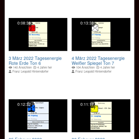
0:08:38
0:13:33
3 März 2022 Tagesenergie
4 März 2022 Tagesenergie
Rote Erde Ton 6
Weißer Spiegel Ton 7
140 Ansichten
4 Jahre her
104 Ansichten
4 Jahre her
Franz Leopold Hinterndorfer
Franz Leopold Hinterndorfer
0:12:32
0:11:17