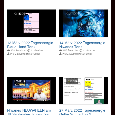
0:15:07
0:27:29
13 März 2022 Tagesenergie
14 März 2022 Tagesenergie
Blaue Hand Ton 3
Niwanes Ton 9
138 Ansichten
4 Jahre her
107 Ansichten
4 Jahre her
Franz Leopold Hinterndorfer
Franz Leopold Hinterndorfer
0:50:04
0:11:04
Niwanes-NEUWAHLEN am
27 März 2022 Tagesenergie
18 September- Korruption
Gelbe Sonne Ton 3