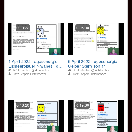
0:19:32
0:06:30
4 April 2022 Tagesenergie
5 April 2022 Tagesenergie
Eismeerblauer Niwanes Ton
Gelber Stern Ton 11
3
142 Ansichten
4 Jahre her
111 Ansichten
4 Jahre her
Franz Leopold Hinterndorfer
Franz Leopold Hinterndorfer
0:13:20
0:19:30