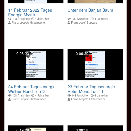
14 Februar 2022 Tages
Unter dem Banjan Baum
Energie Mystik
193 Ansichten
4 Jahre her
239 Ansichten
4 Jahre her
Franz Leopold Hinterndorfer
Franz Josef Suppanz
0:08:23
0:06:20
24 Februar Tagesenergie
23 Februar Tagesenergie
Weißer Hund Ton12
Roter Mond Ton 11
108 Ansichten
4 Jahre her
148 Ansichten
4 Jahre her
Franz Leopold Hinterndorfer
Franz Leopold Hinterndorfer
0:19:29
0:08:58