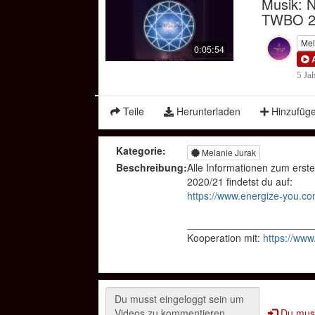
Musik: N
TWBO 2
Mel
0:05:54
5 Ja
Teile
Herunterladen
Hinzufüg
Kategorie:
Melanie Jurak
Beschreibung:
Alle Informationen zum er
2020/21 findetst du auf:
https://www.energize-you.c
______________________
Kooperation mit:
https://ww
Du muss