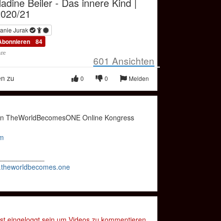
adine Beiler - Das innere Kind |
020/21
anie Jurak
Abonnieren
84
hre
601
Ansichten
en zu
0
0
Melden
sten TheWorldBecomesONE Online Kongress
om
____________
w.theworldbecomes.one
t eingeloggt sein um Videos zu kommentieren