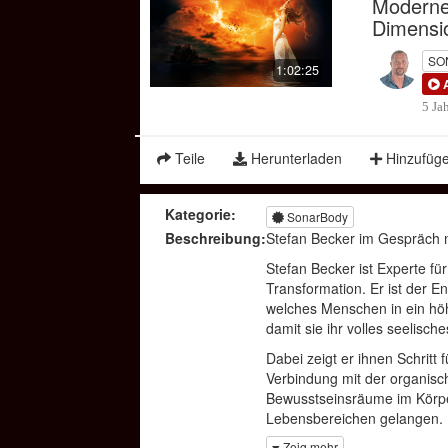
Moderne
Dimensi
SO
1:02:25
5 Ja
Teile
Herunterladen
Hinzufüg
Kategorie:
SonarBody
Beschreibung:
Stefan Becker im Gespräch 
Stefan Becker ist Experte f
Transformation. Er ist der 
welches Menschen in ein höh
damit sie ihr volles seelisch
Dabei zeigt er ihnen Schritt f
Verbindung mit der organisc
Bewusstseinsräume im Körper 
Lebensbereichen gelangen.
Stefan hat in den letzten 1
Zeig mehr