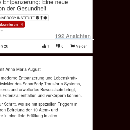
 Entpanzerung: Eine neue
on der Gesundheit
NARBODY INSTITUTE
Abonnieren
4
hre
192
Ansichten
en zu
1
0
Melden
mit Anna Maria August
ür moderne Entpanzerung und Lebenskraft-
Entwickler des SonarBody Transform Systems,
eres und erweitertes Bewusstsein bringt,
es Potenzial entfalten und verkörpern können.
ür Schritt, wie sie mit speziellen Triggern in
hen Befreiung der 10 Atem- und
in eine tiefe Erfüllung in allen
6 Jahren mehr als 10.000 Menschen dabei