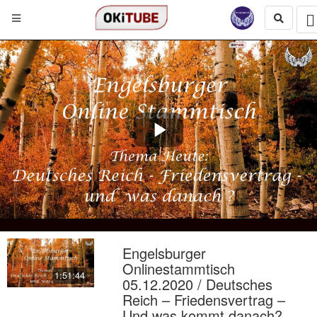
Play
Video
Engelsburger
Onlinestammtisch
1:51:44
05.12.2020 / Deutsches
Reich – Friedensvertrag –
Und was kommt danach?