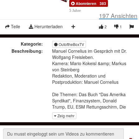
Abonnieren
383
5 Jahre
197
Ansichten
Teile
Herunterladen
2
1
Kategorie:
OutoftheBoxTV
Beschreibung:
Manuel Cornelius im Gespräch mit Dr.
Wolfgang Freisleben.
Kamera: Mario Kokeisl &amp; Markus
von Steinberg
Redaktion, Moderation und
Postproduktion: Manuel Cornelius
Die Themen: Das Buch "Das Amerika
Syndikat", Finanzsystem, Donald
Trump, EU, ESM Rettungsschirm, Die
Österreichische Schule der
Zeig mehr
Sozialökonomie, Ukraine, Die Medien
gestern und heute.
Dr. Freisleben ist ein Österreichisches