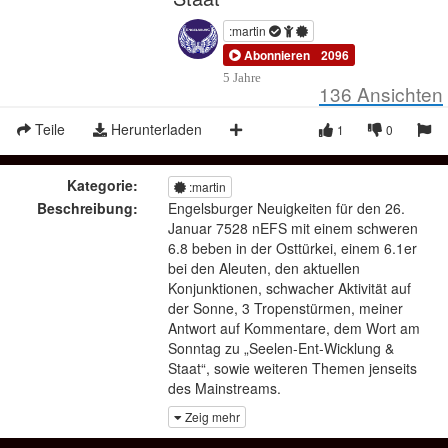
:martin
Abonnieren
2096
5 Jahre
136
Ansichten
Teile
Herunterladen
1
0
Kategorie:
:martin
Beschreibung:
Engelsburger Neuigkeiten für den 26.
Januar 7528 nEFS mit einem schweren
6.8 beben in der Osttürkei, einem 6.1er
bei den Aleuten, den aktuellen
Konjunktionen, schwacher Aktivität auf
der Sonne, 3 Tropenstürmen, meiner
Antwort auf Kommentare, dem Wort am
Sonntag zu „Seelen-Ent-Wicklung &
Staat“, sowie weiteren Themen jenseits
des Mainstreams.
Zeig mehr
Heutige Themen:
News zu den Schumann Resonanzen