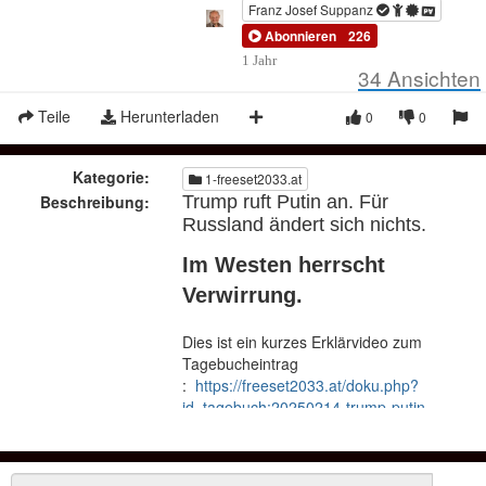
Franz Josef Suppanz
Abonnieren
226
1 Jahr
34
Ansichten
Teile
Herunterladen
0
0
Kategorie:
1-freeset2033.at
Beschreibung:
Trump ruft Putin an. Für
Russland ändert sich nichts.
Im Westen herrscht
Verwirrung.
Dies ist ein kurzes Erklärvideo zum
Tagebucheintrag
:
https://freeset2033.at/doku.php?
id=tagebuch:20250214-trump-putin