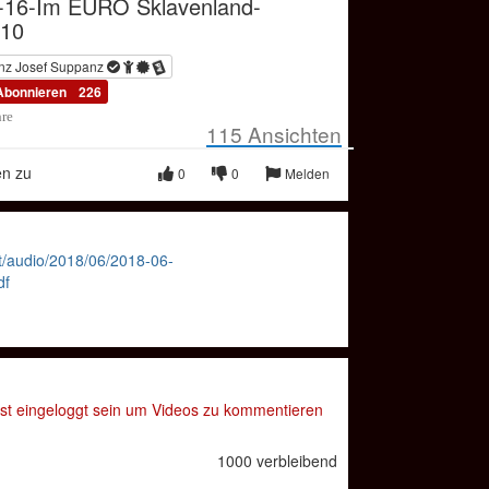
-16-Im EURO Sklavenland-
10
nz Josef Suppanz
Abonnieren
226
hre
115
Ansichten
en zu
0
0
Melden
net/audio/2018/06/2018-06-
df
t eingeloggt sein um Videos zu kommentieren
1000 verbleibend