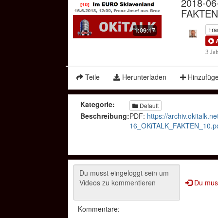
2018-06
FAKTEN
Fra
1:09:17
3 Ja
Teile
Herunterladen
Hinzufüg
Kategorie:
Default
Beschreibung:
PDF:
https://archiv.okitalk.
16_OKiTALK_FAKTEN_10.p
Du muss
Kommentare: