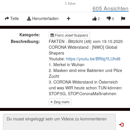
5 Jahre
605
Ansichten
Teile
Herunterladen
2
0
Kategorie:
Franz Josef Suppanz
Beschreibung:
FAKTEN - Blitzlicht {48} vom 19.10.2020
CORONA Widerstand : [NWO] Global
Shapers
Youtube:
https://youtu.be/BRtigYLUhd8
1. Merkel in Wuhan
2. Masken sind eine Bakterien und Pilze
Zucht
3. CORONA Widerstand in Österreich
und was WIR heute schon TUN können:
STOP.5G, STOP.CoronaMaßnahmen
4. BILDUNG: Rechtliches Wissen
Zeig mehr
In diesem PDF sind alle Links zur
Sendung drinnen.
PDF:
https://archiv.okitalk.net/audio/2020/10/2020