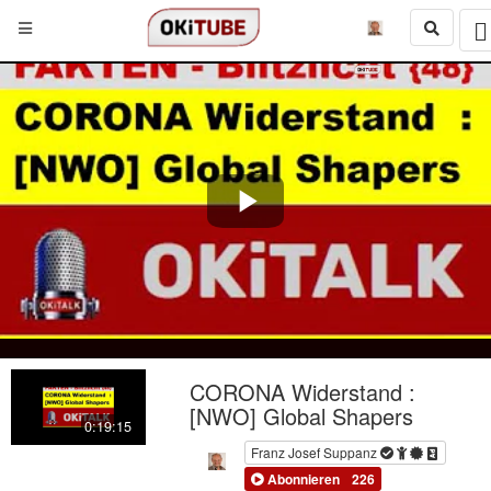
Play
Video
CORONA Widerstand :
[NWO] Global Shapers
0:19:15
Franz Josef Suppanz
Abonnieren
226