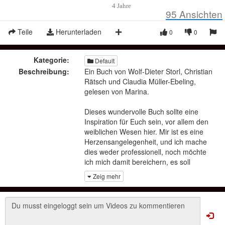
4 Jahre
95
Ansichten
Teile
Herunterladen
0
0
Kategorie:
Default
Beschreibung:
Ein Buch von Wolf-Dieter Storl, Christian
Rätsch und Claudia Müller-Ebeling,
gelesen von Marina.
Dieses wundervolle Buch sollte eine
Inspiration für Euch sein, vor allem den
weiblichen Wesen hier. Mir ist es eine
Herzensangelegenheit, und ich mache
dies weder professionell, noch möchte
ich mich damit bereichern, es soll
lediglich zur Kultur- und
Zeig mehr
Wissenserhaltung dienen.
Herzlichst Marina
Falls die Verfasser des Buches dies