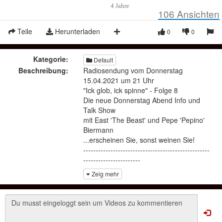
4 Jahre
106
Ansichten
Teile
Herunterladen
0
0
Kategorie:
Default
Beschreibung:
Radiosendung vom Donnerstag
15.04.2021 um 21 Uhr
"Ick glob, ick spinne" - Folge 8
Die neue Donnerstag Abend Info und
Talk Show
mit East 'The Beast' und Pepe 'Pepino'
Biermann
...erscheinen Sie, sonst weinen Sie!
---------------------------------------------------
-----------------------
❈Weitere Wissens- und Infosendungen
Zeig mehr
findest du hier:
https://dein.tube/@Marina_Stern?
page=videos
https://odysee.com/@Marina_SayNo:6
https://rumble.com/user/RadioEarth