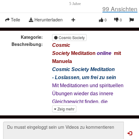
5 Jahre
99
Ansichten
Teile
Herunterladen
0
0
Kategorie:
Cosmic Society
Beschreibung:
Cosmic
Society
Meditation
online
mit
Manuela
Cosmic Society Meditation
-
Loslassen, um frei zu sein
Mit Meditationen und spirituellen
Übungen wieder das innere
Gleichgewicht finden, die
Zeig mehr
Selbstheilkräfte wieder zulassen
und somit einen Weg zum
erweiterten Bewusstsein finden.