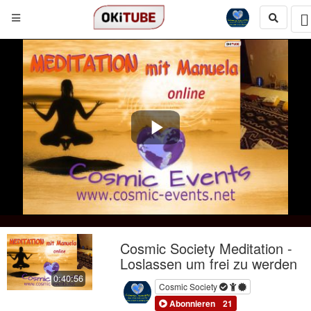
Play
Video
Cosmic Society Meditation -
Loslassen um frei zu werden
0:40:56
Cosmic Society
Abonnieren
21