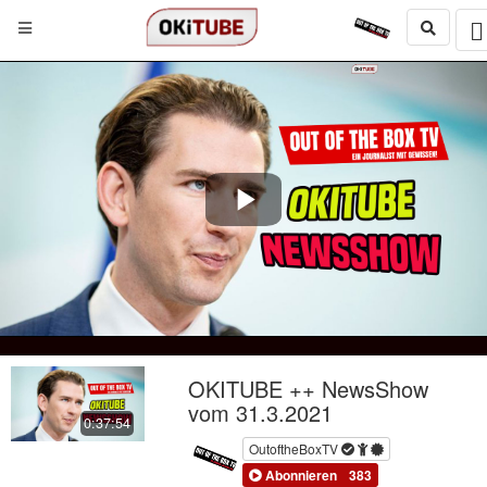
Play
Video
OKITUBE ++ NewsShow
vom 31.3.2021
0:37:54
OutoftheBoxTV
Abonnieren
383