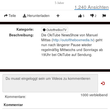
5 Jahre
1,240
Ansichten
Teile
Herunterladen
5
2
Kategorie:
OutoftheBoxTV
Beschreibung:
Die OkiTube NewsShow von Manuel
Mittas (
http://outoftheboxmedia.tv
) geht
nun nach längerer Pause wieder
regelmäßig Mittwochs und Sonntags ab
19Uhr bei OkiTube auf Sendung.
1000 verbleibend
Kommentare:
Kommentar